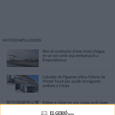
NOTÍCIES MÉS LLEGIDES
Mor el conductor d’una moto d’aigua
en un xoc amb una embarcació a
Empuriabrava
L'alcalde de Figueres critica l’oferta de
l’Hotel Travé per acollir immigrants
arribats a Ceuta
Entren a robar en una masia amb dues
famílies de vacances a dins i acaben
detinguts