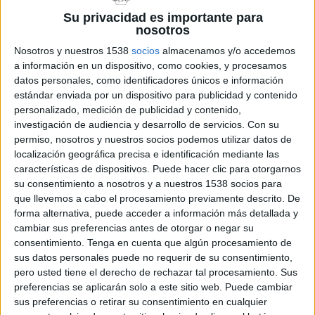
Su privacidad es importante para
nosotros
Ja són 90 els denunciants de l'agència
de viatges de l'Escala investigada per
Nosotros y nuestros 1538
socios
almacenamos y/o accedemos
estafa
a información en un dispositivo, como cookies, y procesamos
datos personales, como identificadores únicos e información
estándar enviada por un dispositivo para publicidad y contenido
personalizado, medición de publicidad y contenido,
investigación de audiencia y desarrollo de servicios.
Con su
DARRERES NOTÍCIES
permiso, nosotros y nuestros socios podemos utilizar datos de
localización geográfica precisa e identificación mediante las
Detingut un jove per l'agressió sexual a
una casa de colònies el passat juny a
características de dispositivos. Puede hacer clic para otorgarnos
Palamós
su consentimiento a nosotros y a nuestros 1538 socios para
que llevemos a cabo el procesamiento previamente descrito. De
forma alternativa, puede acceder a información más detallada y
El Sunset Jazz Club reunirà Camil
cambiar sus preferencias antes de otorgar o negar su
Arcarazo, Shai Maestro i Jordi Rossy en
consentimiento.
Tenga en cuenta que algún procesamiento de
una estrena mundial
sus datos personales puede no requerir de su consentimiento,
pero usted tiene el derecho de rechazar tal procesamiento. Sus
preferencias se aplicarán solo a este sitio web. Puede cambiar
Platja d’Aro frena la sentència dels 850
sus preferencias o retirar su consentimiento en cualquier
habitatges per evitar perjudicar els