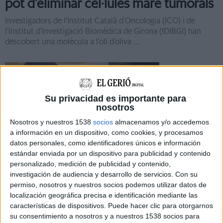
pot d'eliminar cèl·lules mare tumorals
Investigadors de l'Institut Català d'Oncologia (ICO) i de
l'Institut d'Investigació Biomèdica de Girona (IDIBGI) han
descobert una molècula a l'oli d'oliva ...
Su privacidad es importante para
nosotros
Notícia
Nosotros y nuestros 1538
socios
almacenamos y/o accedemos
a información en un dispositivo, como cookies, y procesamos
datos personales, como identificadores únicos e información
estándar enviada por un dispositivo para publicidad y contenido
personalizado, medición de publicidad y contenido,
Avenç per acabar amb la resistència
investigación de audiencia y desarrollo de servicios.
Con su
permiso, nosotros y nuestros socios podemos utilizar datos de
del càncer de pulmó als nous
localización geográfica precisa e identificación mediante las
tractaments
características de dispositivos. Puede hacer clic para otorgarnos
su consentimiento a nosotros y a nuestros 1538 socios para
Investigadors de l'Institut Català d'Oncologia de Girona han