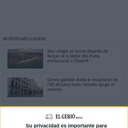
NOTÍCIES MÉS LLEGIDES
Mor ofegat un home després de
llançar-se a nedar des d’una
embarcació a l’Estartit
Girona gairebé dobla la recaptació de
l’IBI als pisos buits i estudia apujar el
recàrrec
DARRERES NOTÍCIES
Su privacidad es importante para
Mor ofegat un home després de