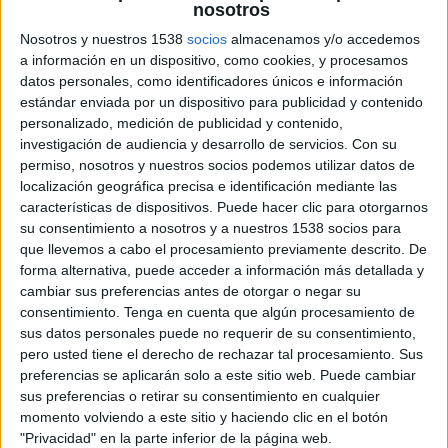
nosotros
llançar-se a nedar des d’una
embarcació a l’Estartit
Nosotros y nuestros 1538
socios
almacenamos y/o accedemos
a información en un dispositivo, como cookies, y procesamos
datos personales, como identificadores únicos e información
Girona gairebé dobla la recaptació de
estándar enviada por un dispositivo para publicidad y contenido
l’IBI als pisos buits i estudia apujar el
personalizado, medición de publicidad y contenido,
recàrrec
investigación de audiencia y desarrollo de servicios.
Con su
permiso, nosotros y nuestros socios podemos utilizar datos de
localización geográfica precisa e identificación mediante las
Vidreres frena 70 intents d’ocupació i
características de dispositivos. Puede hacer clic para otorgarnos
en deixa el balanç a zero aquest any
su consentimiento a nosotros y a nuestros 1538 socios para
que llevemos a cabo el procesamiento previamente descrito. De
forma alternativa, puede acceder a información más detallada y
cambiar sus preferencias antes de otorgar o negar su
Marc Puigtió trenca amb ERC i
consentimiento.
Tenga en cuenta que algún procesamiento de
abandona definitivament la política
sus datos personales puede no requerir de su consentimiento,
pero usted tiene el derecho de rechazar tal procesamiento. Sus
preferencias se aplicarán solo a este sitio web. Puede cambiar
sus preferencias o retirar su consentimiento en cualquier
momento volviendo a este sitio y haciendo clic en el botón
"Privacidad" en la parte inferior de la página web.