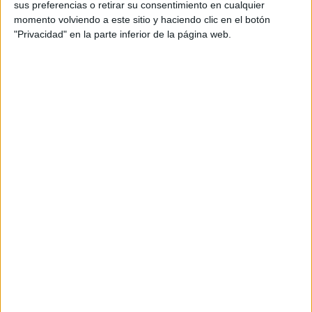
sus preferencias o retirar su consentimiento en cualquier
momento volviendo a este sitio y haciendo clic en el botón
Girona gairebé dobla la recaptació de
"Privacidad" en la parte inferior de la página web.
l’IBI als pisos buits i estudia apujar el
recàrrec
Vidreres frena 70 intents d’ocupació i
en deixa el balanç a zero aquest any
Marc Puigtió trenca amb ERC i
abandona definitivament la política