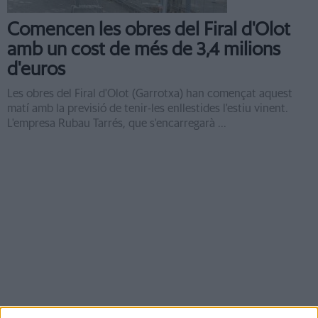
Comencen les obres del Firal d'Olot
amb un cost de més de 3,4 milions
d'euros
Les obres del Firal d'Olot (Garrotxa) han començat aquest
matí amb la previsió de tenir-les enllestides l'estiu vinent.
L'empresa Rubau Tarrés, que s'encarregarà ...