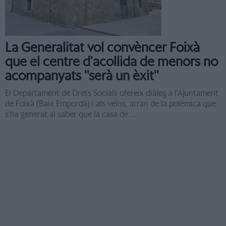
La Generalitat vol convèncer Foixà
que el centre d'acollida de menors no
acompanyats ''serà un èxit''
El Departament de Drets Socials ofereix diàleg a l'Ajuntament
de Foixà (Baix Empordà) i als veïns, arran de la polèmica que
s'ha generat al saber que la casa de ...