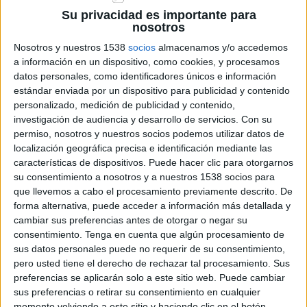
Su privacidad es importante para
Detinguts tres lladres després d’un
nosotros
accident de trànsit a Empuriabrava
Nosotros y nuestros 1538
socios
almacenamos y/o accedemos
a información en un dispositivo, como cookies, y procesamos
datos personales, como identificadores únicos e información
estándar enviada por un dispositivo para publicidad y contenido
personalizado, medición de publicidad y contenido,
DARRERES NOTÍCIES
investigación de audiencia y desarrollo de servicios.
Con su
permiso, nosotros y nuestros socios podemos utilizar datos de
Vidreres frena 70 intents d’ocupació i
localización geográfica precisa e identificación mediante las
en deixa el balanç a zero aquest any
características de dispositivos. Puede hacer clic para otorgarnos
su consentimiento a nosotros y a nuestros 1538 socios para
que llevemos a cabo el procesamiento previamente descrito. De
Marc Puigtió trenca amb ERC i
forma alternativa, puede acceder a información más detallada y
abandona definitivament la política
cambiar sus preferencias antes de otorgar o negar su
consentimiento.
Tenga en cuenta que algún procesamiento de
sus datos personales puede no requerir de su consentimiento,
pero usted tiene el derecho de rechazar tal procesamiento. Sus
En llibertat el patró detingut per la
preferencias se aplicarán solo a este sitio web. Puede cambiar
mort de l'home que anava amb moto
sus preferencias o retirar su consentimiento en cualquier
d’aigua a Empuriabrava
momento volviendo a este sitio y haciendo clic en el botón