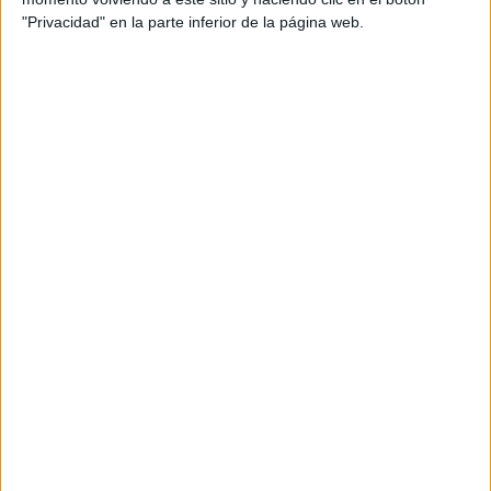
"Privacidad" en la parte inferior de la página web.
Detingut un home a l’Estartit després
de robar un mòbil durant el mercat
setmanal