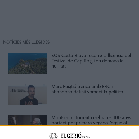
NOTÍCIES MÉS LLEGIDES
SOS Costa Brava recorre la llicència del
Festival de Cap Roig i en demana la
nul·litat
Marc Puigtió trenca amb ERC i
abandona definitivament la política
Montserrat Torrent celebra els 100 anys
portant per primera vegada l’orgue al
Festival de Peralada