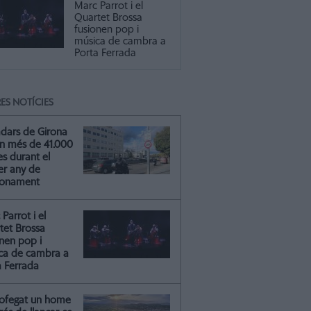
Marc Parrot i el
Quartet Brossa
fusionen pop i
música de cambra a
Porta Ferrada
ES NOTÍCIES
adars de Girona
n més de 41.000
s durant el
er any de
ionament
Parrot i el
tet Brossa
onen pop i
ca de cambra a
a Ferrada
ofegat un home