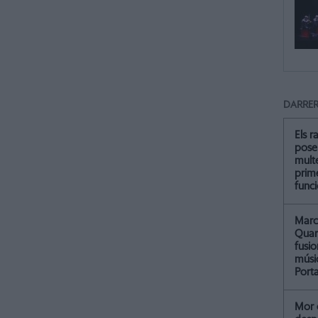
DARRER
Els r
pose
multe
prim
func
Marc 
Quar
fusi
músi
Port
Mor 