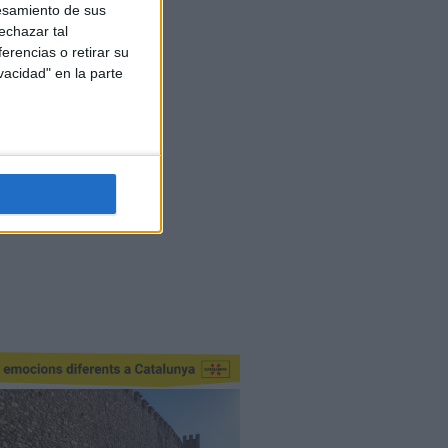
esamiento de sus
echazar tal
erencias o retirar su
vacidad" en la parte