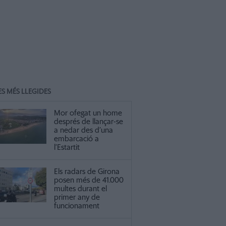
ES MÉS LLEGIDES
Mor ofegat un home
després de llançar-se
a nedar des d’una
embarcació a
l’Estartit
Els radars de Girona
posen més de 41.000
multes durant el
primer any de
funcionament