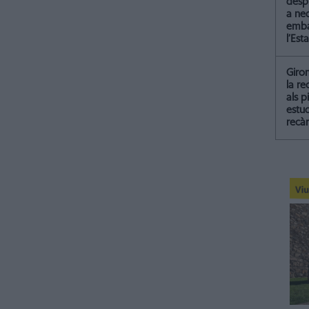
despr
a ne
emba
l’Esta
Giro
la re
als p
estud
recà