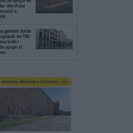
és de llançar-se
dar des d’una
rcació a
rtit
na gairebé dobla
captació de l’IBI
isos buits i
ia apujar el
rrec