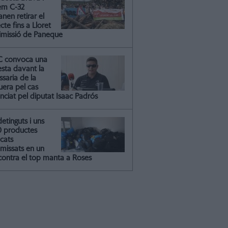
em C-32
nen retirar el
cte fins a Lloret
dimissió de Paneque
C convoca una
esta davant la
saria de la
uera pel cas
nciat pel diputat Isaac Padrós
detinguts i uns
0 productes
icats
missats en un
contra el top manta a Roses