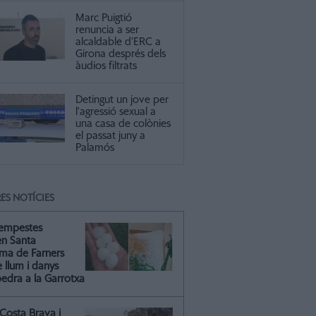
Marc Puigtió
renuncia a ser
alcaldable d’ERC a
Girona després dels
àudios filtrats
Detingut un jove per
l'agressió sexual a
una casa de colònies
el passat juny a
Palamós
ES NOTÍCIES
tempestes
en Santa
ma de Farners
 llum i danys
pedra a la Garrotxa
Costa Brava i