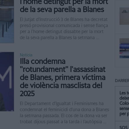
l'home detingut per la mort
de la seva parella a Blanes
El Jutjat d’Instrucció 3 de Blanes ha decretat
presó provisional comunicada i sense fiança
per a l’home detingut dissabte per la mort
de la seva parella a Blanes la setmana ...
Notícia
Illa condemna
''rotundament'' l'assassinat
de Blanes, primera víctima
DARRER
de violència masclista del
2025
Les 
deix
Colo
El Departament d’Igualtat i Feminismes ha
sense
condemnat el feminicidi d’una dona a Blanes
per 
la setmana passada. El cos de la dona va ser
trobat dijous passat a la tarda i l’autòpsia ...
SOS 