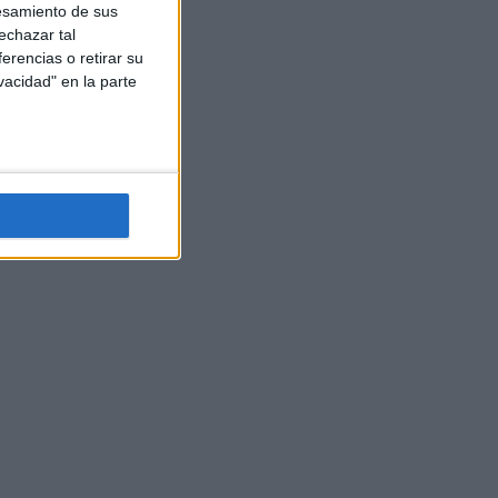
esamiento de sus
echazar tal
erencias o retirar su
vacidad" en la parte