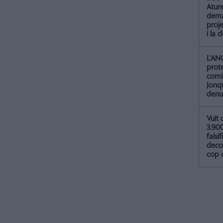
Atur
dema
proje
i la 
L’AN
prot
comis
Jonq
denu
Vuit 
3.90
falsif
deco
cop 