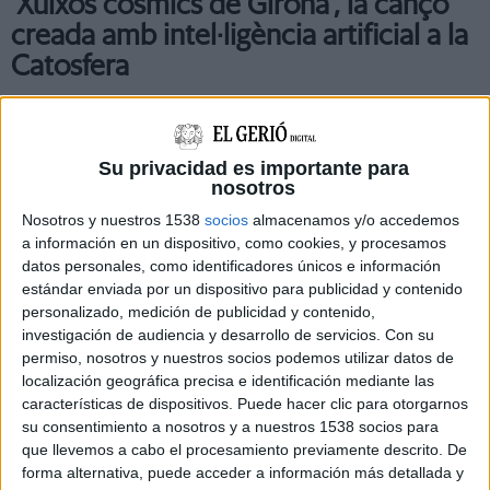
'Xuixos còsmics de Girona', la cançó
creada amb intel·ligència artificial a la
Catosfera
La Catosfera de Girona, el punt de trobada de la Internet
catalana, ha compost aquest divendres a la tarda una cançó
amb el suport de la intel·ligència artificial (IA). Des ...
Su privacidad es importante para
nosotros
Nosotros y nuestros 1538
socios
almacenamos y/o accedemos
a información en un dispositivo, como cookies, y procesamos
datos personales, como identificadores únicos e información
estándar enviada por un dispositivo para publicidad y contenido
Notícia
personalizado, medición de publicidad y contenido,
investigación de audiencia y desarrollo de servicios.
Con su
permiso, nosotros y nuestros socios podemos utilizar datos de
localización geográfica precisa e identificación mediante las
características de dispositivos. Puede hacer clic para otorgarnos
La Costa Brava ja té cançó oficial per
su consentimiento a nosotros y a nuestros 1538 socios para
que llevemos a cabo el procesamiento previamente descrito. De
aquest estiu
forma alternativa, puede acceder a información más detallada y