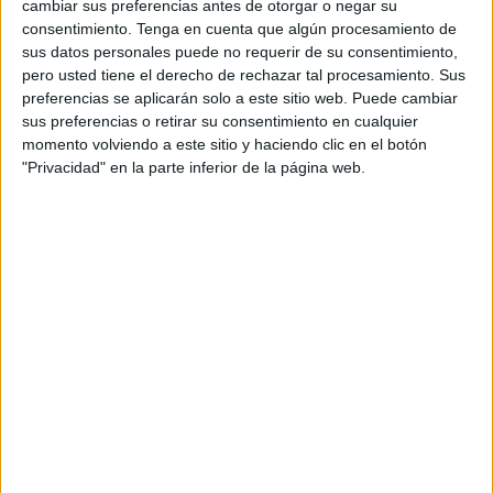
La cançó "La mar d’amunt", interpretada pel grup llancenc
cambiar sus preferencias antes de otorgar o negar su
'Projecte Nu', s'ha presentat avui com el tema d'aquest estiu
consentimiento.
Tenga en cuenta que algún procesamiento de
escollit pel Patronat de Turisme Costa Brava Girona de la
sus datos personales puede no requerir de su consentimiento,
Diputació ...
pero usted tiene el derecho de rechazar tal procesamiento. Sus
preferencias se aplicarán solo a este sitio web. Puede cambiar
sus preferencias o retirar su consentimiento en cualquier
momento volviendo a este sitio y haciendo clic en el botón
"Privacidad" en la parte inferior de la página web.
NOTÍCIES MÉS LLEGIDES