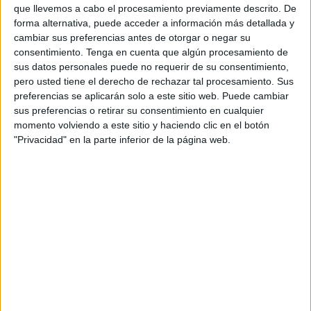
que llevemos a cabo el procesamiento previamente descrito. De
forma alternativa, puede acceder a información más detallada y
cambiar sus preferencias antes de otorgar o negar su
consentimiento.
Tenga en cuenta que algún procesamiento de
sus datos personales puede no requerir de su consentimiento,
Notícia
pero usted tiene el derecho de rechazar tal procesamiento. Sus
preferencias se aplicarán solo a este sitio web. Puede cambiar
sus preferencias o retirar su consentimiento en cualquier
momento volviendo a este sitio y haciendo clic en el botón
"Privacidad" en la parte inferior de la página web.
Aliança Catalana vol un pla de
sanejament i consensuar un
pressupost amb l'oposició de Ripoll
Creuament d'acusacions durant el ple de l'Ajuntament de
Ripoll per la situació econòmica crítica que viu la institució.
L'alcaldessa, Sílvia Orriols, assegurava ...