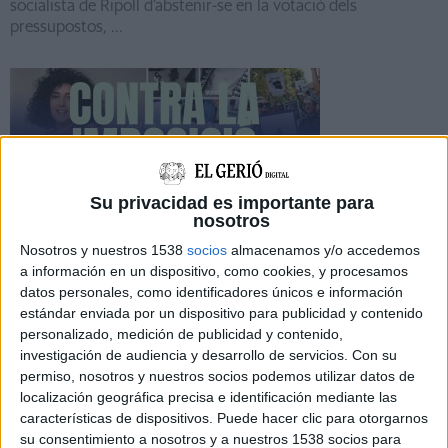
socialista de Ripoll d’abstenir-se en la votació dels
pressupostos, ...
Notícia
Su privacidad es importante para
nosotros
Nosotros y nuestros 1538
socios
almacenamos y/o accedemos
Denuncien que l'Ajuntament de Ripoll
a información en un dispositivo, como cookies, y procesamos
datos personales, como identificadores únicos e información
organitza un acte ''racista i islamòfob''
estándar enviada por un dispositivo para publicidad y contenido
pel 25-N
personalizado, medición de publicidad y contenido,
investigación de audiencia y desarrollo de servicios.
Con su
El moviment feminista del Ripollès denuncia que l'Ajuntament
permiso, nosotros y nuestros socios podemos utilizar datos de
de Ripoll, governat per Aliança Catalana, té previst celebrar
localización geográfica precisa e identificación mediante las
aquest dilluns un "acte racista i islamòfob ...
características de dispositivos. Puede hacer clic para otorgarnos
su consentimiento a nosotros y a nuestros 1538 socios para