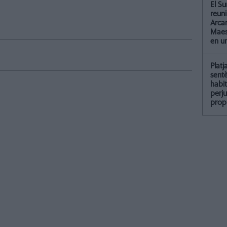
El Su
reun
Arcar
Maest
en u
Platj
sent
habit
perju
propi