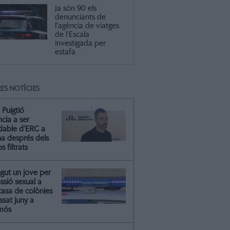
Ja són 90 els
denunciants de
l'agència de viatges
de l'Escala
investigada per
estafa
ES NOTÍCIES
 Puigtió
cia a ser
ldable d’ERC a
na després dels
s filtrats
gut un jove per
essió sexual a
casa de colònies
ssat juny a
mós