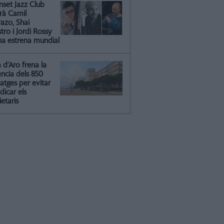
nset Jazz Club
irà Camil
azo, Shai
ro i Jordi Rossy
na estrena mundial
a d’Aro frena la
ència dels 850
atges per evitar
dicar els
etaris