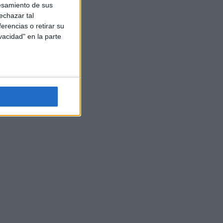
esamiento de sus
echazar tal
erencias o retirar su
vacidad" en la parte