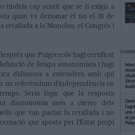
 tindria cap sentit que se li exigís a
osta quan va demanar el no el 18 de
a retallada a la Moncloa, el Congrés i
DARRER
després que Puigcercós hagi certificat
defunció de l’etapa autonomista i hagi
Marc
renun
tica d’aliances a entendre’s amb qui
alca
Giro
car un referèndum d’independència en
àudio
temps. Seria lògic que la resposta
ut d’autonomia anés a càrrec dels
Detin
l'agr
ells que van pactar la retallada i no
una 
el pa
formació que aposta per l’Estat propi
Pala