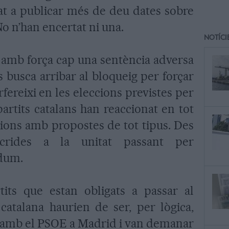
at a publicar més de deu dates sobre
. No n’han encertat ni una.
NOTÍCI
r amb força cap una sentència adversa
s busca arribar al bloqueig per forçar
fereixi en les eleccions previstes per
artits catalans han reaccionat en tot
ions amb propostes de tot tipus. Des
crides a la unitat passant per
èndum.
tits que estan obligats a passar al
catalana haurien de ser, per lògica,
o amb el PSOE a Madrid i van demanar