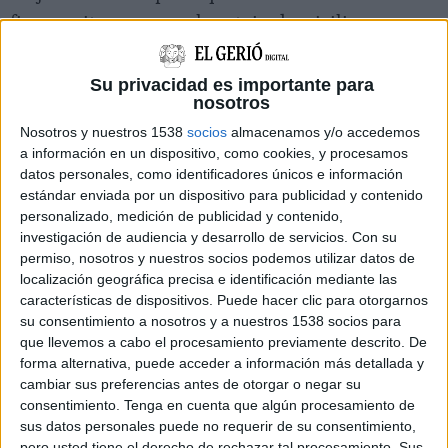
fins a vuit persones al mateix domicili, sense
que cap hi visqués. El consistori avisa que
“seguirà fent pressió”.
Su privacidad es importante para
nosotros
Un any després de posar en marxa l’
Oficina del
Nosotros y nuestros 1538
socios
almacenamos y/o accedemos
a información en un dispositivo, como cookies, y procesamos
Padró
, l’Ajuntament d’Olot en fa una lectura
datos personales, como identificadores únicos e información
“molt positiva”. L’alcalde, Agustí Arbós, explica
estándar enviada por un dispositivo para publicidad y contenido
que en aquest temps han fet fins a
700
personalizado, medición de publicidad y contenido,
investigación de audiencia y desarrollo de servicios.
Con su
inspeccions
que els ha permès detectar 1.300
permiso, nosotros y nuestros socios podemos utilizar datos de
casos en els quals s’ha comprovat que hi havia
localización geográfica precisa e identificación mediante las
algun tipus d’irregularitat. D’aquesta manera,
características de dispositivos. Puede hacer clic para otorgarnos
su consentimiento a nosotros y a nuestros 1538 socios para
explica Arbós, s’ha pogut desempadronar totes
que llevemos a cabo el procesamiento previamente descrito. De
aquestes persones “que estaven cometent frau i,
forma alternativa, puede acceder a información más detallada y
cambiar sus preferencias antes de otorgar o negar su
per tant, desequilibrant els recursos públics del
consentimiento.
Tenga en cuenta que algún procesamiento de
consistori”.
sus datos personales puede no requerir de su consentimiento,
pero usted tiene el derecho de rechazar tal procesamiento. Sus