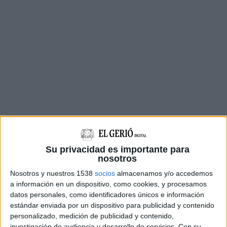
Su privacidad es importante para
nosotros
Nosotros y nuestros 1538
socios
almacenamos y/o accedemos
En l’acord adoptat s’exposa que
durant aquest
a información en un dispositivo, como cookies, y procesamos
mandat s’han produït diverses incidències
i que
datos personales, como identificadores únicos e información
estándar enviada por un dispositivo para publicidad y contenido
l’auditoria
permetria poder recuperar la
personalizado, medición de publicidad y contenido,
confiança perduda per part de tots els partits
.
investigación de audiencia y desarrollo de servicios.
Con su