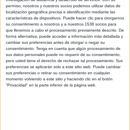
En aquest sentit, s’explicita el consens i la
permiso, nosotros y nuestros socios podemos utilizar datos de
localización geográfica precisa e identificación mediante las
confiança de tots els grups municipals cap a la
características de dispositivos. Puede hacer clic para otorgarnos
figura de l’interventor municipal per tal que
su consentimiento a nosotros y a nuestros 1538 socios para
executi aquesta tasca.
que llevemos a cabo el procesamiento previamente descrito. De
forma alternativa, puede acceder a información más detallada y
Entre els fets que s’argumenten per fonamentar
cambiar sus preferencias antes de otorgar o negar su
consentimiento.
Tenga en cuenta que algún procesamiento de
la pèrdua de confiança en la gestió econòmica
sus datos personales puede no requerir de su consentimiento,
de l’EMD de l’Estartit, s’exposa que el
pero usted tiene el derecho de rechazar tal procesamiento. Sus
pressupost de l’any 2022 aprovat per l’EMD "res
preferencias se aplicarán solo a este sitio web. Puede cambiar
sus preferencias o retirar su consentimiento en cualquier
té a veure amb la suma de transferències que li
momento volviendo a este sitio y haciendo clic en el botón
fa l’Ajuntament segons el conveni renovat i
"Privacidad" en la parte inferior de la página web.
aprovat" entre l’EMD i l’Ajuntament.
També es detalla que s’han realitzat diverses
despeses "no petites i innecessàries i no
previstes en el pressupost". Així mateix,