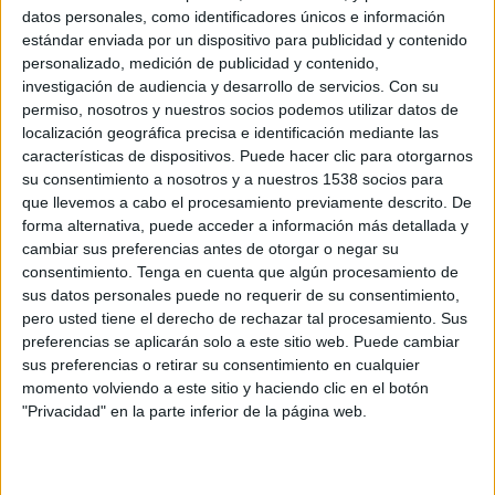
premsa dilluns per explicar el posicionament
datos personales, como identificadores únicos e información
del sindicat de cara a una reunió d'empresa i
estándar enviada por un dispositivo para publicidad y contenido
personalizado, medición de publicidad y contenido,
comitè prevista per dimarts.
investigación de audiencia y desarrollo de servicios.
Con su
permiso, nosotros y nuestros socios podemos utilizar datos de
Nestlé anunciava aquest dijous una
inversió
localización geográfica precisa e identificación mediante las
d'uns 100 MEUR
els propers tres anys a la
características de dispositivos. Puede hacer clic para otorgarnos
fàbrica de Girona amb l'objectiu de reforçar la
su consentimiento a nosotros y a nuestros 1538 socios para
que llevemos a cabo el procesamiento previamente descrito. De
fabricació de càpsules monodosi i l'omplert de
forma alternativa, puede acceder a información más detallada y
cafè soluble, amb la tecnologia Spray Dry. La
cambiar sus preferencias antes de otorgar o negar su
inversió inclourà també la instal·lació de
consentimiento.
Tenga en cuenta que algún procesamiento de
sus datos personales puede no requerir de su consentimiento,
tecnologia d'última generació que, combinada
pero usted tiene el derecho de rechazar tal procesamiento. Sus
amb l'automatització i la tecnologia digital,
preferencias se aplicarán solo a este sitio web. Puede cambiar
sus preferencias o retirar su consentimiento en cualquier
accelerarà la millora de la logística i la
momento volviendo a este sitio y haciendo clic en el botón
sostenibilitat de l'empresa. A més, s'espera que
"Privacidad" en la parte inferior de la página web.
augmenti la capacitat de la fàbrica i que en els
propers anys es generin "noves oportunitats