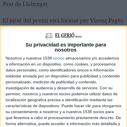
Prat de Llobregat.
El jurat del premi està format per Vicenç Pagès,
Mita Casacuberta, Josep Maria Fonalleras,
Imma Merino, Eva Vázquez i Guillem Terribas -
com a secretari.
Su privacidad es importante para
nosotros
Imprimir
Envia
PDF
Nosotros y nuestros 1538
socios
almacenamos y/o accedemos
a
a información en un dispositivo, como cookies, y procesamos
un
datos personales, como identificadores únicos e información
amic
estándar enviada por un dispositivo para publicidad y contenido
personalizado, medición de publicidad y contenido,
investigación de audiencia y desarrollo de servicios.
Con su
permiso, nosotros y nuestros socios podemos utilizar datos de
localización geográfica precisa e identificación mediante las
características de dispositivos. Puede hacer clic para otorgarnos
su consentimiento a nosotros y a nuestros 1538 socios para
que llevemos a cabo el procesamiento previamente descrito. De
forma alternativa, puede acceder a información más detallada y