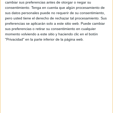
cambiar sus preferencias antes de otorgar o negar su
consentimiento.
Tenga en cuenta que algún procesamiento de
sus datos personales puede no requerir de su consentimiento,
pero usted tiene el derecho de rechazar tal procesamiento. Sus
preferencias se aplicarán solo a este sitio web. Puede cambiar
sus preferencias o retirar su consentimiento en cualquier
momento volviendo a este sitio y haciendo clic en el botón
NOTÍCIES MÉS LLEGIDES
"Privacidad" en la parte inferior de la página web.
Les tempestes deixen Santa Coloma
de Farners sense llum i danys per
pedra a la Garrotxa
SOS Costa Brava i Aturem C-32
demanen retirar el projecte fins a
Lloret i la dimissió de Paneque
Detingut a Girona per masturbar-se
davant d’un grup de nens d’un casal
d’estiu