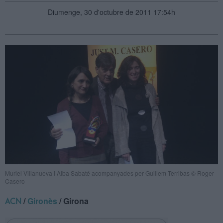
Diumenge, 30 d'octubre de 2011 17:54h
Muriel Villanueva i Alba Sabaté acompanyades per Guillem Terribas © Roger
Casero
/
Gironès
/ Girona
ACN