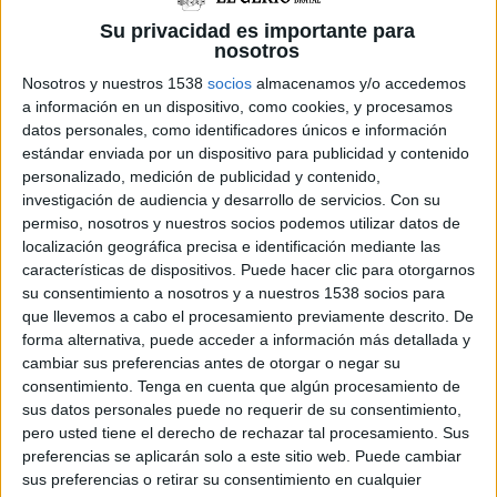
concretar els complements retributius als que
Su privacidad es importante para
el treballador pot tenir dret fan "impossible"
nosotros
conèixer la retribució real i si aquesta s'ajusta,
Nosotros y nuestros 1538
socios
almacenamos y/o accedemos
a información en un dispositivo, como cookies, y procesamos
"com a mínim, al terra salarial legalment
datos personales, como identificadores únicos e información
previst, incomplint, per tant, també les
estándar enviada por un dispositivo para publicidad y contenido
obligacions d'informació sobre el contingut
personalizado, medición de publicidad y contenido,
investigación de audiencia y desarrollo de servicios.
Con su
concret del contracte".
permiso, nosotros y nuestros socios podemos utilizar datos de
localización geográfica precisa e identificación mediante las
Inspecció també veu contrari a la normativa la
características de dispositivos. Puede hacer clic para otorgarnos
su consentimiento a nosotros y a nuestros 1538 socios para
mesura que pretén imposar l'empresa de poder
que llevemos a cabo el procesamiento previamente descrito. De
modificar "unilateralment" el període previst,
forma alternativa, puede acceder a información más detallada y
cambiar sus preferencias antes de otorgar o negar su
"quan això s'ha de portar a terme de mutu
consentimiento.
Tenga en cuenta que algún procesamiento de
acord, i en cas de desavinences, a través d'un
sus datos personales puede no requerir de su consentimiento,
procediment amb garanties".
pero usted tiene el derecho de rechazar tal procesamiento. Sus
preferencias se aplicarán solo a este sitio web. Puede cambiar
sus preferencias o retirar su consentimiento en cualquier