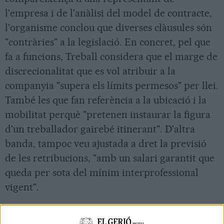
l'empresa i de l'anàlisi del model de contracte,
l'organisme conclou que diverses clàusules són
"contràries" a la legislació. En concret, pel que
fa a funcions, Treball considera que el marge de
discrecionalitat que es vol atribuir a la
companyia "supera els límits permesos" per llei.
També les que fan referència a la ubicació i la
mobilitat perquè "pretenen instaurar la figura
d'un treballador gairebé itinerant". D'altra
banda, tampoc veu ajustada a dret la previsió
de les retribucions, "amb un salari garantit que
queda per sota del mínim interprofessional
vigent".
L'organisme també conclou que el fet de no