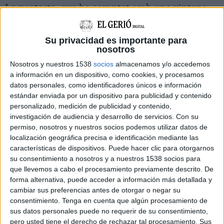
La protesta, que ha comptat amb una vintena
de persones entre treballadors i delegats
sindicals d'altres empreses, s'ha fet a les portes
Su privacidad es importante para
nosotros
de la fàbrica que Hinojosa Paper té a Sarrià de
Ter (Gironès). USOC, que és l'únic sindicat que
Nosotros y nuestros 1538
socios
almacenamos y/o accedemos
a información en un dispositivo, como cookies, y procesamos
hi te representació amb tres delegats, l'ha
datos personales, como identificadores únicos e información
convocada per reclamar la readmissió del
estándar enviada por un dispositivo para publicidad y contenido
personalizado, medición de publicidad y contenido,
treballador que formava part del comitè i
investigación de audiencia y desarrollo de servicios.
Con su
denunciar el que consideren una "persecució".
permiso, nosotros y nuestros socios podemos utilizar datos de
localización geográfica precisa e identificación mediante las
características de dispositivos. Puede hacer clic para otorgarnos
El responsable d'USOC a Girona, David Suñer,
su consentimiento a nosotros y a nuestros 1538 socios para
ha afirmat que se'l va acomiadar la setmana
que llevemos a cabo el procesamiento previamente descrito. De
forma alternativa, puede acceder a información más detallada y
passada per motius disciplinaris i pel "seu
cambiar sus preferencias antes de otorgar o negar su
compromís i deure" com a membre del comitè
consentimiento.
Tenga en cuenta que algún procesamiento de
com és vetllar per les condicions salarials i de
sus datos personales puede no requerir de su consentimiento,
pero usted tiene el derecho de rechazar tal procesamiento. Sus