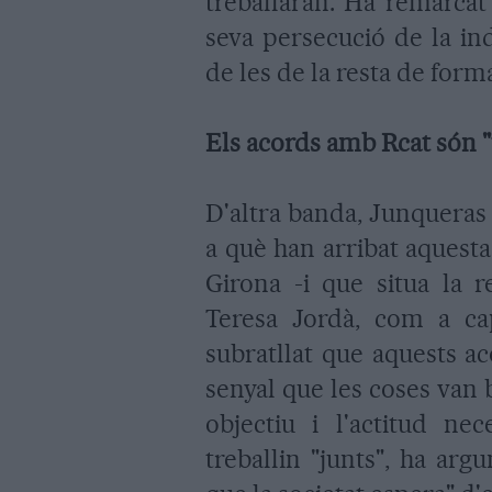
treballaran. Ha remarcat
seva persecució de la in
de les de la resta de form
Els acords amb Rcat són "
D'altra banda, Junqueras 
a què han arribat aquest
Girona -i que situa la r
Teresa Jordà, com a ca
subratllat que aquests a
senyal que les coses van
objectiu i l'actitud nec
treballin "junts", ha arg