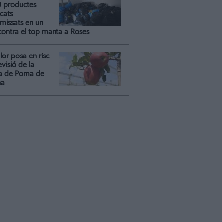
0 productes
icats
missats en un
contra el top manta a Roses
lor posa en risc
evisió de la
ita de Poma de
na