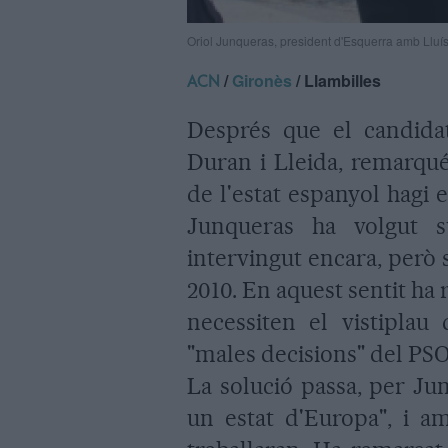
Oriol Junqueras, president d'Esquerra amb Lluí
/
Gironès
/ Llambilles
ACN
Després que el candida
Duran i Lleida, remarqués
de l'estat espanyol hagi e
Junqueras ha volgut su
intervingut encara, però 
2010. En aquest sentit ha 
necessiten el vistiplau
"males decisions" del PS
La solució passa, per Ju
un estat d'Europa", i a