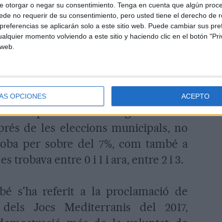
i 'Ara'. Segons Junqueras "aquestes
e otorgar o negar su consentimiento.
Tenga en cuenta que algún proc
i ha una recuperació en la confiança
de no requerir de su consentimiento, pero usted tiene el derecho de r
referencias se aplicarán solo a este sitio web. Puede cambiar sus pref
l partit d'Esquerra". Junqueras ha
alquier momento volviendo a este sitio y haciendo clic en el botón "Pri
tit, són conscients que les enquestes
 web.
 però que estan "molt contents veient
 cap a ERC creix més setmana rere
cions municipals". Junqueras ha fet
ÁS OPCIONES
ACEPTO
 l''Ara' que mostrava l'augment de la
prés de les eleccions municipals, no
troba per sobre del 7%, com també a
s trobava entre 0 i 1 i ara, entre 2 i 3.
é s'ha referit a la proclamació de
els Jocs Mediterranis del 2017,