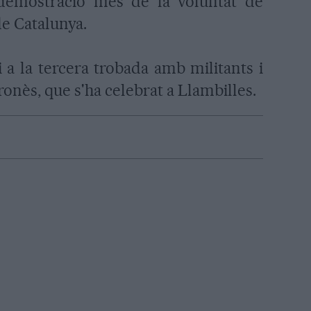
demostració més de la voluntat de
de Catalunya.
i a la tercera trobada amb militants i
onès, que s'ha celebrat a Llambilles.