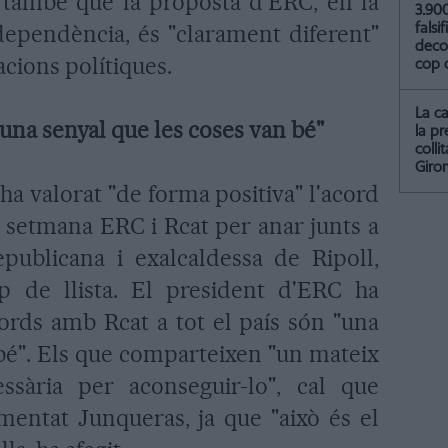
 també que la proposta d'ERC, en la
3.90
dependència, és "clarament diferent"
falsif
deco
acions polítiques.
cop 
La ca
una senyal que les coses van bé"
la pr
coll
Giro
ha valorat "de forma positiva" l'acord
a setmana ERC i Rcat per anar junts a
epublicana i exalcaldessa de Ripoll,
p de llista. El president d'ERC ha
cords amb Rcat a tot el país són "una
 bé". Els que comparteixen "un mateix
essària per aconseguir-lo", cal que
umentat Junqueras, ja que "això és el