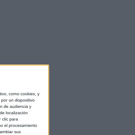
ivo, como cookies, y
por un dispositivo
ón de audiencia y
de localización
 clic para
bo el procesamiento
cambiar sus