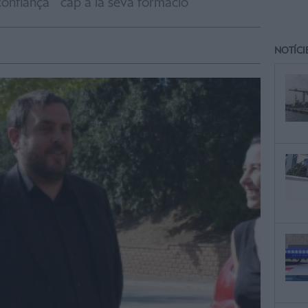
confiança " cap a la seva formació
NOTÍCI