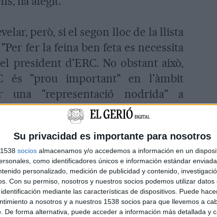
ls, ha afegit.
lar, però, si el segon lloc de la llista
"Per fer la feina ben feta es necessita
 el president d'ERC. No obstant això,
C és "prou important" en l'àmbit
ir una "representació nodrida" a
 també és "generosa". Per això que
r la fórmula perquè la llista conjunta
Su privacidad es importante para nosotros
 els interessos gironins".
s 1538
socios
almacenamos y/o accedemos a información en un disposit
sonales, como identificadores únicos e información estándar enviada 
de l'enquesta del diari 'Ara'
ntenido personalizado, medición de publicidad y contenido, investigaci
os.
Con su permiso, nosotros y nuestros socios podemos utilizar datos 
identificación mediante las características de dispositivos. Puede hacer
olt satisfet amb les dades aportades
ntimiento a nosotros y a nuestros 1538 socios para que llevemos a ca
. De forma alternativa, puede acceder a información más detallada y 