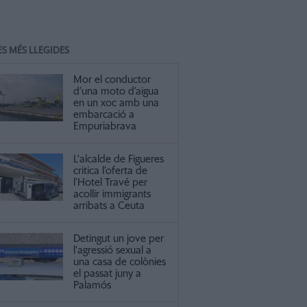
ES MÉS LLEGIDES
Mor el conductor
d’una moto d’aigua
en un xoc amb una
embarcació a
Empuriabrava
L'alcalde de Figueres
critica l’oferta de
l’Hotel Travé per
acollir immigrants
arribats a Ceuta
Detingut un jove per
l'agressió sexual a
una casa de colònies
el passat juny a
Palamós