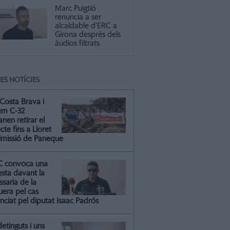
Marc Puigtió
renuncia a ser
alcaldable d’ERC a
Girona després dels
àudios filtrats
ES NOTÍCIES
Costa Brava i
em C-32
nen retirar el
cte fins a Lloret
dimissió de Paneque
C convoca una
esta davant la
saria de la
uera pel cas
nciat pel diputat Isaac Padrós
detinguts i uns