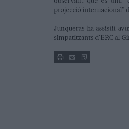
observant que és una "
projecció internacional" 
Junqueras ha assistit avu
simpatitzants d'ERC al Gir
Imprimir
Envia
PDF
a
un
amic