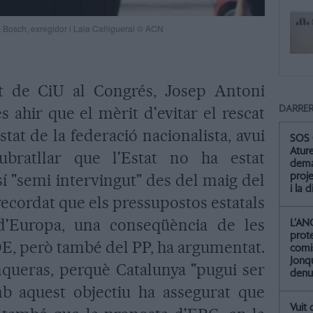
s Bosch, exregidor i Laia Cañigueral © ACN
t de CiU al Congrés, Josep Antoni
 ahir que el mèrit d'evitar el rescat
DARRER
stat de la federació nacionalista, avui
SOS 
Atur
bratllar que l'Estat no ha estat
dema
sí "semi intervingut" des del maig del
proje
i la 
recordat que els pressupostos estatals
 d'Europa, una conseqüència de les
L’AN
prot
OE, però també del PP, ha argumentat.
comis
Jonq
nqueras, perquè Catalunya "pugui ser
denu
mb aquest objectiu ha assegurat que
Vuit 