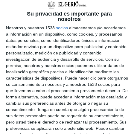
diverses persones i càrrecs electes d'Esquerra
Su privacidad es importante para
Republicana i l'alcaldessa de la Jonquera
nosotros
(JxCat), Sònia Martínez, per donar suport a
Nosotros y nuestros 1538
socios
almacenamos y/o accedemos
Ricart abans de prestar declaració a la Guàrdia
a información en un dispositivo, como cookies, y procesamos
Civil, investigat per un delicte de desordres
datos personales, como identificadores únicos e información
estándar enviada por un dispositivo para publicidad y contenido
públics.
personalizado, medición de publicidad y contenido,
investigación de audiencia y desarrollo de servicios.
Con su
Minuts després, ha entrat a l'edifici de la
permiso, nosotros y nuestros socios podemos utilizar datos de
localización geográfica precisa e identificación mediante las
benemèrita mentre la quarantena de persones
características de dispositivos. Puede hacer clic para otorgarnos
que hi havia a l'exterior s'han solidaritzat amb
su consentimiento a nosotros y a nuestros 1538 socios para
ell al crit de "no estàs sol". Ricart ha sortit cinc
que llevemos a cabo el procesamiento previamente descrito. De
forma alternativa, puede acceder a información más detallada y
minuts després de dos quarts d'onze del matí, ja
cambiar sus preferencias antes de otorgar o negar su
que tal com ell mateix ha explicat, s'ha acollit al
consentimiento.
Tenga en cuenta que algún procesamiento de
dret de no declarar. El regidor ha detallat que
sus datos personales puede no requerir de su consentimiento,
pero usted tiene el derecho de rechazar tal procesamiento. Sus
aquest dilluns no ha pogut "conèixer el
preferencias se aplicarán solo a este sitio web. Puede cambiar