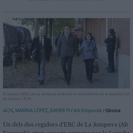
El regidor d'ERC de La Jonquera sortint de la comandància de la Guàrdia Civil
de Girona © ACN
,
,
/
Alt Empordà
/ Girona
ACN
MARINA LÓPEZ
XAVIER PI
Un dels dos regidors d'ERC de La Jonquera (Alt