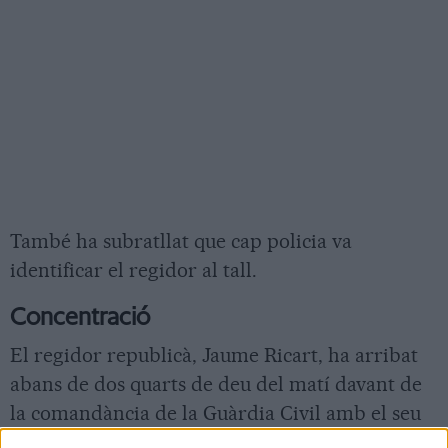
També ha subratllat que cap policia va
identificar el regidor al tall.
Concentració
El regidor republicà, Jaume Ricart, ha arribat
abans de dos quarts de deu del matí davant de
la comandància de la Guàrdia Civil amb el seu
advocat. A poc a poc s'hi han anat concentrant