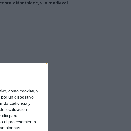
ivo, como cookies, y
por un dispositivo
ón de audiencia y
de localización
 clic para
bo el procesamiento
cambiar sus