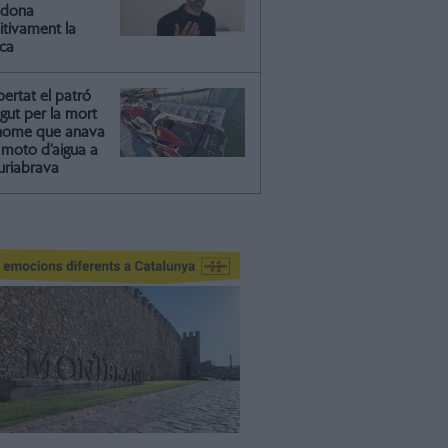
ndona
itivament la
ica
ibertat el patró
gut per la mort
'home que anava
moto d’aigua a
riabrava