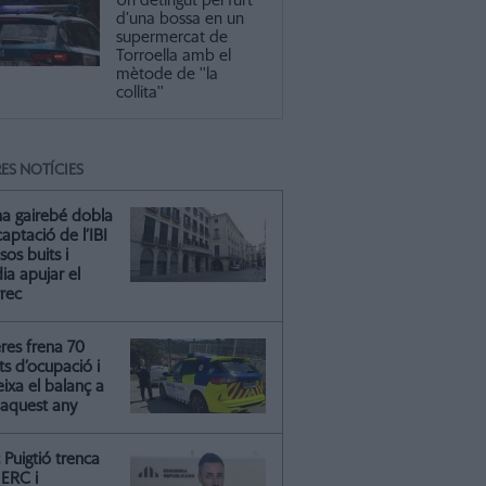
Un detingut pel furt
d’una bossa en un
supermercat de
Torroella amb el
mètode de ''la
collita''
ES NOTÍCIES
na gairebé dobla
captació de l’IBI
isos buits i
ia apujar el
rrec
res frena 70
ts d’ocupació i
ixa el balanç a
 aquest any
Puigtió trenca
ERC i