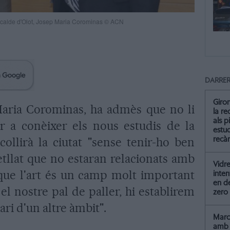
l'alcalde d'Olot, Josep Maria Corominas © ACN
DARRER
Giro
Maria Corominas, ha admès que no li
la re
als p
 a conèixer els nous estudis de la
estud
collirà la ciutat "sense tenir-ho ben
recà
svetllat que no estaran relacionats amb
Vidre
 i que l'art és un camp molt important
inten
en de
 el nostre pal de paller, hi establirem
zero
ari d'un altre àmbit".
Marc 
amb 