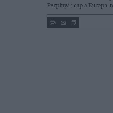
Perpinyà i cap a Europa, n
Imprimir
Envia
PDF
a
un
amic