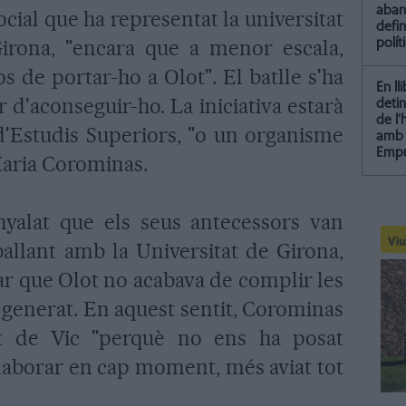
aba
cial que ha representat la universitat
defin
irona, "encara que a menor escala,
polít
 de portar-ho a Olot". El batlle s'ha
En ll
 d'aconseguir-ho. La iniciativa estarà
detin
de l
d'Estudis Superiors, "o un organisme
amb 
Empu
 Maria Corominas.
nyalat que els seus antecessors van
allant amb la Universitat de Girona,
ar que Olot no acabava de complir les
 generat. En aquest sentit, Corominas
tat de Vic "perquè no ens ha posat
l·laborar en cap moment, més aviat tot