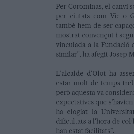
Per Corominas, el canvi so
per ciutats com Vic o G
també hem de ser capaços
mostrat convençut i segur
vinculada a la Fundació 
similar", ha afegit Josep
L'alcalde d'Olot ha asse
estar molt de temps treb
però aquesta va consider
expectatives que s'havien
ha elogiat la Universi
dificultats a l'hora de co
han estat facilitats".