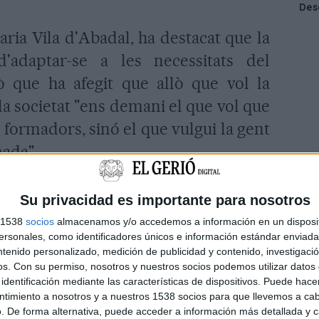
aria Vila d'Abadal, ha destacat que la
d'adaptar-se a les necessitats del
 que ha afegit que allò que vol la
la societat "ens demani el que vol que
 formadors, sinó el que vulgui la gent
mada".
 la reunió entre tots els membres del
Su privacidad es importante para nosotros
niversitària Balmes, òrgan titular de
s 1538
socios
almacenamos y/o accedemos a información en un disposit
sonales, como identificadores únicos e información estándar enviada 
La sessió ordinària comptarà amb la
ntenido personalizado, medición de publicidad y contenido, investigaci
membres, entre ells hi haurà l'alcalde
os.
Con su permiso, nosotros y nuestros socios podemos utilizar datos 
identificación mediante las características de dispositivos. Puede hacer
ntimiento a nosotros y a nuestros 1538 socios para que llevemos a ca
. De forma alternativa, puede acceder a información más detallada y 