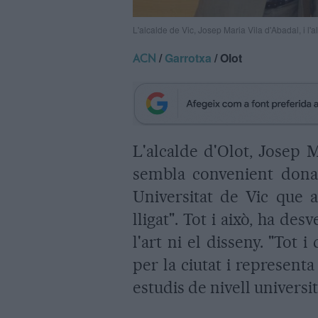
L'alcalde de Vic, Josep Maria Vila d'Abadal, i 
/
Garrotxa
/ Olot
ACN
L'alcalde d'Olot, Josep 
sembla convenient donar
Universitat de Vic que a
lligat". Tot i això, ha de
l'art ni el disseny. "Tot
per la ciutat i representa
estudis de nivell universit