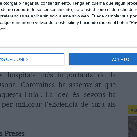
e otorgar o negar su consentimiento.
Tenga en cuenta que algún proc
 alcaldes han posat de manifest la idea
de no requerir de su consentimiento, pero usted tiene el derecho de r
omarques de la Garrotxa, el Ripollès i
referencias se aplicarán solo a este sitio web. Puede cambiar sus pref
alquier momento volviendo a este sitio y haciendo clic en el botón "Pri
l'oferta turística "és molt potent" i
 web.
n espais "emblemàtics" que es poden
ÁS OPCIONES
ACEPTO
tot i que ja s'han iniciat algunes
els hospitals més importants de la
 Osona, Corominas ha assenyalat que
aquesta línia". La idea és, segons ha
 per millorar l'eficiència de cara als
es Preses