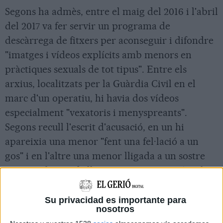
Segons ha admès, entre el maig del 2016 i l'abril
del 2017 va fer servir un programa de
descàrrega de fitxers per aconseguir i difondre
"imatges i vídeos explícits amb menors en
pràctiques sexuals de tot tipus". Entre els
arxius, localitzats per la Guàrdia Civil en el
marc d'un operatiu, hi havia dos vídeos
especialment "vexatoris i menyspreants".
Segons recull l'escrit d'acusació, en un hi
apareixia una menor "fent una fel·lació a un
gos" i en l'altre una menor lligada a un sostre
mentre abusen d'ella. L'acusat ingressarà pel
seu propi peu a un centre penitenciari per
complir la condemna.
Su privacidad es importante para
nosotros