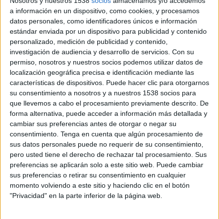
Nosotros y nuestros 1538
socios
almacenamos y/o accedemos
Inicialment, el fiscal demanava 6 anys de presó
a información en un dispositivo, como cookies, y procesamos
per a l'acusat. Com que ha reconegut els fets, la
datos personales, como identificadores únicos e información
estándar enviada por un dispositivo para publicidad y contenido
fiscalia i la defensa han pactat una pena de 5
personalizado, medición de publicidad y contenido,
anys i 1 dia per un delicte de corrupció de
investigación de audiencia y desarrollo de servicios.
Con su
menors en la modalitat agreujada de difusió de
permiso, nosotros y nuestros socios podemos utilizar datos de
localización geográfica precisa e identificación mediante las
pornografia infantil particularment degradant i
características de dispositivos. Puede hacer clic para otorgarnos
vexatòria. En base a l'acord, la secció tercera de
su consentimiento a nosotros y a nuestros 1538 socios para
l'Audiència de Girona també li ha imposat 5
que llevemos a cabo el procesamiento previamente descrito. De
forma alternativa, puede acceder a información más detallada y
anys de llibertat vigilada i que no pugui
cambiar sus preferencias antes de otorgar o negar su
treballar amb menors durant 8 anys i 1 dia.
consentimiento.
Tenga en cuenta que algún procesamiento de
sus datos personales puede no requerir de su consentimiento,
pero usted tiene el derecho de rechazar tal procesamiento. Sus
Com que les parts no recorreran, la sentència és
preferencias se aplicarán solo a este sitio web. Puede cambiar
ferma i l'acusat entrarà pel seu propi peu a un
sus preferencias o retirar su consentimiento en cualquier
momento volviendo a este sitio y haciendo clic en el botón
centre penitenciari per complir condemna. El
"Privacidad" en la parte inferior de la página web.
seu advocat, Marc Prat, ha detallat que la
intenció del processat és anar a Brians II perquè