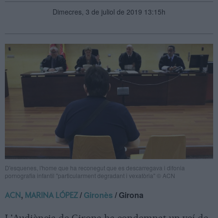
Dimecres, 3 de juliol de 2019 13:15h
D'esquenes, l'home que ha reconegut que es descarregava i difonia
pornografia infantil "particularment degradant i vexatòria" © ACN
,
/
Gironès
/ Girona
ACN
MARINA LÓPEZ