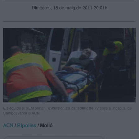
Dimecres, 18 de maig de 2011 20:01h
Els equips el SEM porten l'excursionista canadenc de 79 anys a l'hospital de
Campdevànol © ACN
/
Ripollès
/ Molló
ACN