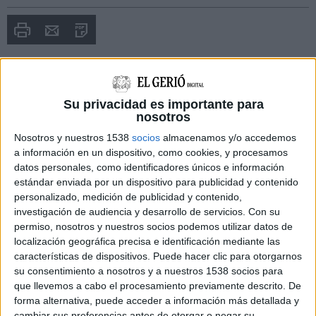
Imprimir
Envia
PDF
a
un
amic
NOTÍCIES RELACIONADES
Su privacidad es importante para
Busquen una parella d'excursionistes canadencs que feien
nosotros
una ruta pel Ripollès
Nosotros y nuestros 1538
socios
almacenamos y/o accedemos
a información en un dispositivo, como cookies, y procesamos
datos personales, como identificadores únicos e información
estándar enviada por un dispositivo para publicidad y contenido
personalizado, medición de publicidad y contenido,
investigación de audiencia y desarrollo de servicios.
Con su
permiso, nosotros y nuestros socios podemos utilizar datos de
localización geográfica precisa e identificación mediante las
características de dispositivos. Puede hacer clic para otorgarnos
su consentimiento a nosotros y a nuestros 1538 socios para
que llevemos a cabo el procesamiento previamente descrito. De
forma alternativa, puede acceder a información más detallada y
cambiar sus preferencias antes de otorgar o negar su