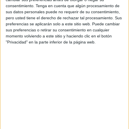
consentimiento.
Tenga en cuenta que algún procesamiento de
sus datos personales puede no requerir de su consentimiento,
pero usted tiene el derecho de rechazar tal procesamiento. Sus
preferencias se aplicarán solo a este sitio web. Puede cambiar
NOTÍCIES MÉS LLEGIDES
sus preferencias o retirar su consentimiento en cualquier
momento volviendo a este sitio y haciendo clic en el botón
Les tempestes deixen Santa Coloma
de Farners sense llum i danys per
"Privacidad" en la parte inferior de la página web.
pedra a la Garrotxa
Detingut a Girona per masturbar-se
davant d’un grup de nens d’un casal
d’estiu
SOS Costa Brava i Aturem C-32
demanen retirar el projecte fins a
Lloret i la dimissió de Paneque
Marc Puigtió renuncia a ser alcaldable
d’ERC a Girona després dels àudios