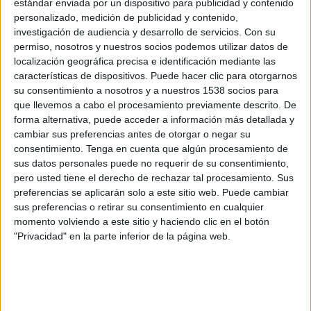
estándar enviada por un dispositivo para publicidad y contenido
personalizado, medición de publicidad y contenido,
L'entrada policial es va fer divendres 25 de
investigación de audiencia y desarrollo de servicios.
Con su
permiso, nosotros y nuestros socios podemos utilizar datos de
març. I es van localitzar molts objectes: dues
localización geográfica precisa e identificación mediante las
escopetes, un revòlver i una caixa de munició
características de dispositivos. Puede hacer clic para otorgarnos
del calibre 38, un televisor, consoles, càmeres
su consentimiento a nosotros y a nuestros 1538 socios para
que llevemos a cabo el procesamiento previamente descrito. De
de fotos, de vídeo, DVD, portàtils, material
forma alternativa, puede acceder a información más detallada y
d'escalada, destrals, dos jocs de coberts de
cambiar sus preferencias antes de otorgar o negar su
plata, una vaixella de porcellana, moltes eines
consentimiento.
Tenga en cuenta que algún procesamiento de
sus datos personales puede no requerir de su consentimiento,
(radials, trepants, serres de calar...) bijuteria,
pero usted tiene el derecho de rechazar tal procesamiento. Sus
joies, un ordinador portàtil, una bicicleta,
preferencias se aplicarán solo a este sitio web. Puede cambiar
sus preferencias o retirar su consentimiento en cualquier
aparells de so, dos arcs i fletxes, etc.
momento volviendo a este sitio y haciendo clic en el botón
"Privacidad" en la parte inferior de la página web.
En aquest escorcoll, els agents també van
trobar el ganivet utilitzat en l'atracament. La
unitat d'investigació d'Olot també va poder