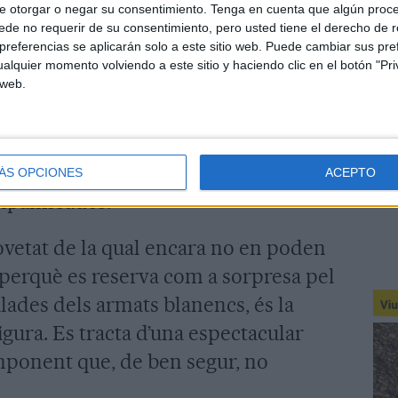
e otorgar o negar su consentimiento.
Tenga en cuenta que algún proc
 diversos elements que ajuden al
de no requerir de su consentimiento, pero usted tiene el derecho de r
referencias se aplicarán solo a este sitio web. Puede cambiar sus pref
a aproximada sobre com eren aquestes
alquier momento volviendo a este sitio y haciendo clic en el botón "Pri
gredients que atreu més l’atenció és la
 web.
e romana que destaca per la seva
tenda de campanya elaborada amb pell
 2000 anys. Completaran el conjunt
ÁS OPCIONES
ACEPTO
mpallissades.
novetat de la qual encara no en poden
, perquè es reserva com a sorpresa pel
filades dels armats blanencs, és la
igura. Es tracta d’una espectacular
ponent que, de ben segur, no