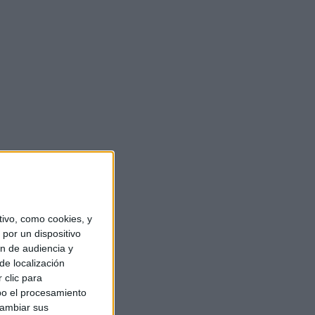
ivo, como cookies, y
por un dispositivo
ón de audiencia y
de localización
 clic para
bo el procesamiento
cambiar sus