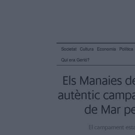
Societat
Cultura
Economia
Política
Qui era Gerió?
Els Manaies d
autèntic camp
de Mar p
El campament estarà