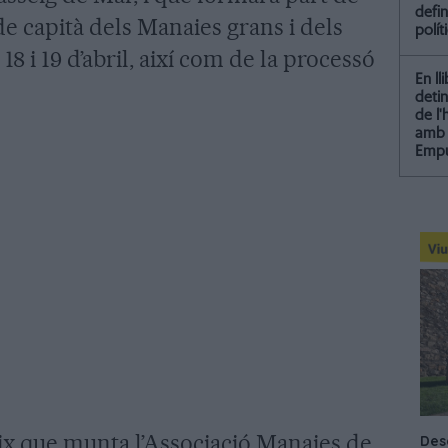
defin
de capità dels Manaies grans i dels
polít
18 i 19 d’abril, així com de la processó
En ll
detin
de l
amb 
Empu
x que munta l’Associació Manaies de