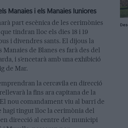
els Manaies i els Manaies Iuniores
rà part escènica de les cerimònies
que tindran lloc els dies 18 i 19
ous i divendres sants. El dijous la
ls Manaies de Blanes es farà des del
arda, i s’encetarà amb una exhibició
ig de Mar.
 emprendran la cercavila en direcció
rellevarà la fins ara capitana de la
El nou comandament viu al barri de
 hagi tingut lloc la cerimònia del
à en direcció al centre del municipi