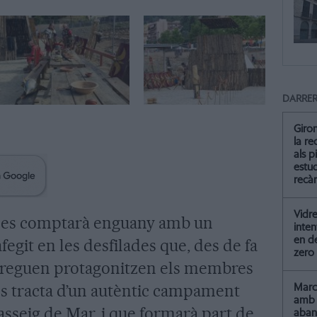
DARRER
Giro
la re
als p
estud
recà
Vidre
nes comptarà enguany amb un
inten
en de
egit en les desfilades que, des de fa
zero
rreguen protagonitzen els membres
Es tracta d’un autèntic campament
Marc 
amb 
Passeig de Mar, i que formarà part de
aba