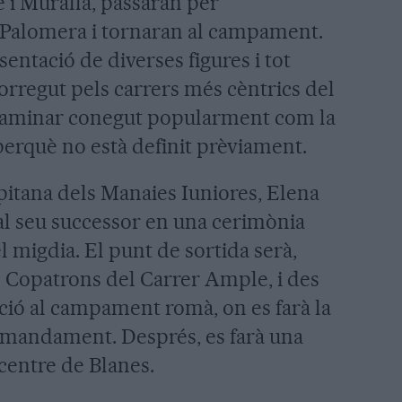
 i Muralla, passaran per
 Palomera i tornaran al campament.
sentació de diverses figures i tot
rregut pels carrers més cèntrics del
c caminar conegut popularment com la
, perquè no està definit prèviament.
pitana dels Manaies Iuniores, Elena
 al seu successor en una cerimònia
 migdia. El punt de sortida serà,
ls Copatrons del Carrer Ample, i des
ecció al campament romà, on es farà la
omandament. Després, es farà una
 centre de Blanes.