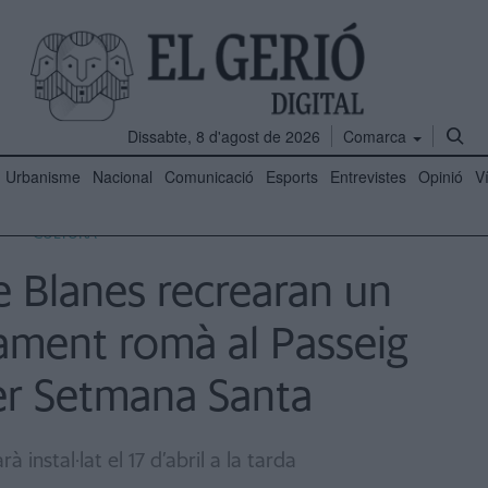
Dissabte, 8 d'agost de 2026
Comarca
Urbanisme
Nacional
Comunicació
Esports
Entrevistes
Opinió
V
CULTURA
e Blanes recrearan un
ament romà al Passeig
er Setmana Santa
 instal·lat el 17 d’abril a la tarda