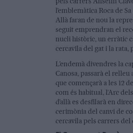
pels carrers Anselm Clavé
l’emblemàtica Roca de Sa
Allà faran de nou la repre
seguit emprendran el reco
nucli històric, un erràti
cercavila del gat i la rata
L’endemà divendres la ca
Canosa, passarà el relleu
que començarà a les 12 del
com és habitual, l’Arc de
d’allà es desfilarà en dir
cerimònia del canvi de c
cercavila pels carrers del