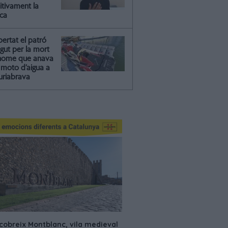
itivament la
ica
ibertat el patró
gut per la mort
'home que anava
moto d’aigua a
riabrava