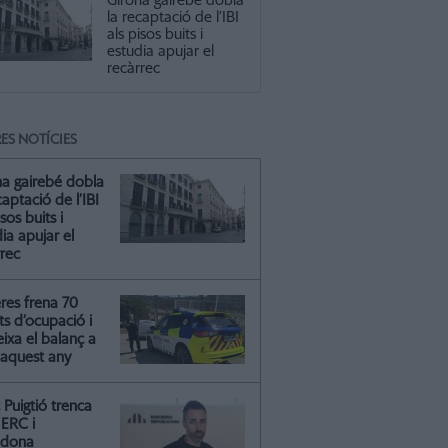
Girona gairebé dobla
la recaptació de l’IBI
als pisos buits i
estudia apujar el
recàrrec
ES NOTÍCIES
na gairebé dobla
captació de l’IBI
isos buits i
ia apujar el
rrec
res frena 70
ts d’ocupació i
ixa el balanç a
 aquest any
Puigtió trenca
ERC i
ndona