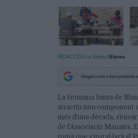
/
La Selva
/ Blanes
REDACCIÓ
La Setmana Santa de Bla
atractiu nou component af
més d’una dècada, s’enca
de l’Associació Manaies. 
romà que s’instal·larà al 