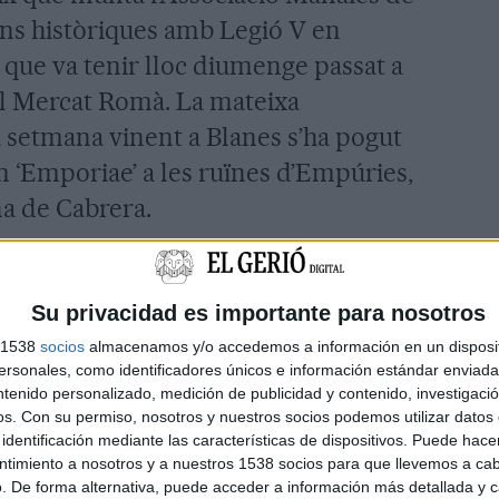
ons històriques amb Legió V en
a que va tenir lloc diumenge passat a
l Mercat Romà. La mateixa
la setmana vinent a Blanes s’ha pogut
 ‘Emporiae’ a les ruïnes d’Empúries,
na de Cabrera.
pre ha caracteritzat a aquesta entitat,
ca històrica que respecta de la
Su privacidad es importante para nosotros
vant la lògica distància del temps i
s 1538
socios
almacenamos y/o accedemos a información en un disposit
s muntaven en l’època romana.
sonales, como identificadores únicos e información estándar enviada 
ntenido personalizado, medición de publicidad y contenido, investigaci
 del Passeig de Mar, a l’alçada del
os.
Con su permiso, nosotros y nuestros socios podemos utilizar datos 
sitar a partir de la tarda del
identificación mediante las características de dispositivos. Puede hacer
ntimiento a nosotros y a nuestros 1538 socios para que llevemos a ca
l divendres dia 19.
. De forma alternativa, puede acceder a información más detallada y 