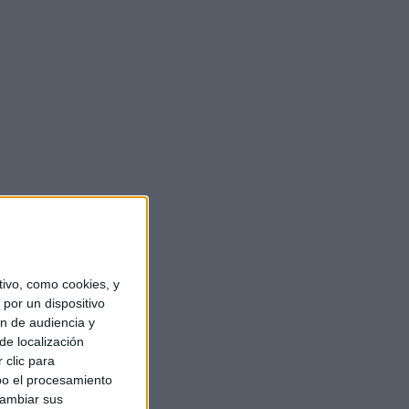
ivo, como cookies, y
por un dispositivo
ón de audiencia y
de localización
 clic para
bo el procesamiento
cambiar sus