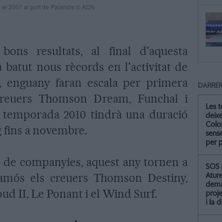
la el 2007 al port de Palamós © ACN
 bons resultats, al final d'aquesta
 batut nous rècords en l'activitat de
a, enguany faran escala per primera
DARRER
creuers Thomson Dream, Funchal i
Les 
a temporada 2010 tindrà una duració
deix
Colo
 fins a novembre.
sense
per 
ció de companyies, aquest any tornen a
SOS 
lamós els creuers Thomson Destiny,
Atur
dema
d II, Le Ponant i el Wind Surf.
proje
i la 