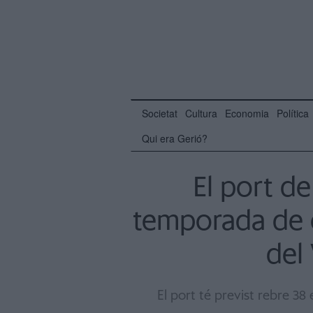
Societat
Cultura
Economia
Política
Qui era Gerió?
El port de
temporada de c
del 
El port té previst rebre 3