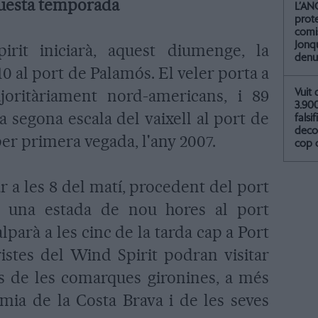
questa temporada
L’AN
prot
comis
Jonq
irit iniciarà, aquest diumenge, la
denu
 al port de Palamós. El veler porta a
joritàriament nord-americans, i 89
Vuit 
3.90
a segona escala del vaixell al port de
falsif
deco
per primera vegada, l'any 2007.
cop 
bar a les 8 del matí, procedent del port
rà una estada de nou hores al port
parà a les cinc de la tarda cap a Port
ristes del Wind Spirit podran visitar
s de les comarques gironines, a més
mia de la Costa Brava i de les seves