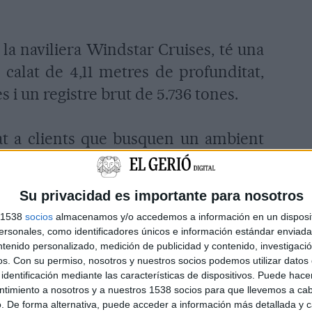
 la naviliera Windstar Cruises, té una
 calat de 4,11 metres de profunditat,
 i un registre brut de 5.736 tones.
at a clients que busquen un ambient
ls de creuer, amb uns serveis i una
ue a més ofereix totes les comoditats
Su privacidad es importante para nosotros
taurants, casino, teatre, biblioteca,
s 1538
socios
almacenamos y/o accedemos a información en un disposit
itness i àmplies zones d'oci.
sonales, como identificadores únicos e información estándar enviada 
ntenido personalizado, medición de publicidad y contenido, investigaci
os.
Con su permiso, nosotros y nuestros socios podemos utilizar datos 
alitzarà el veler Sea Cloud II, el
identificación mediante las características de dispositivos. Puede hacer
ntimiento a nosotros y a nuestros 1538 socios para que llevemos a ca
. De forma alternativa, puede acceder a información más detallada y 