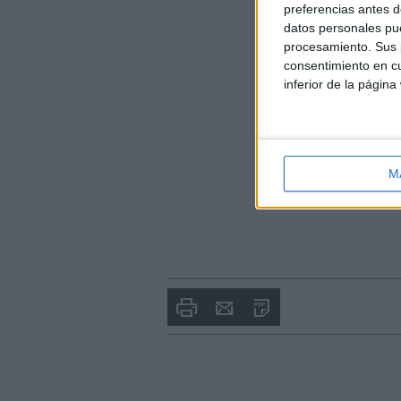
preferencias antes d
datos personales pue
procesamiento. Sus p
consentimiento en cu
inferior de la página
M
Imprimir
Envia
PDF
a
un
amic