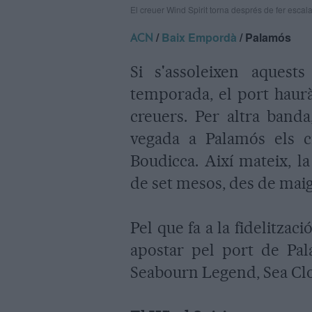
El creuer Wind Spirit torna després de fer esca
/
Baix Empordà
/ Palamós
ACN
Si s'assoleixen aquests
temporada, el port haurà
creuers. Per altra band
vegada a Palamós els 
Boudicca. Així mateix, l
de set mesos, des de maig
Pel que fa a la fidelitza
apostar pel port de Pa
Seabourn Legend, Sea Clou