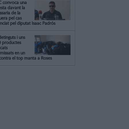
C convoca una
esta davant la
saria de la
uera pel cas
nciat pel diputat Isaac Padrós
detinguts i uns
0 productes
icats
missats en un
contra el top manta a Roses