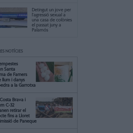
Detingut un jove per
l'agressió sexual a
una casa de colònies
el passat juny a
Palamós
ES NOTÍCIES
tempestes
en Santa
ma de Farners
 llum i danys
pedra a la Garrotxa
Costa Brava i
em C-32
nen retirar el
cte fins a Lloret
dimissió de Paneque