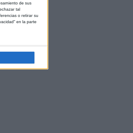
esamiento de sus
echazar tal
erencias o retirar su
vacidad" en la parte