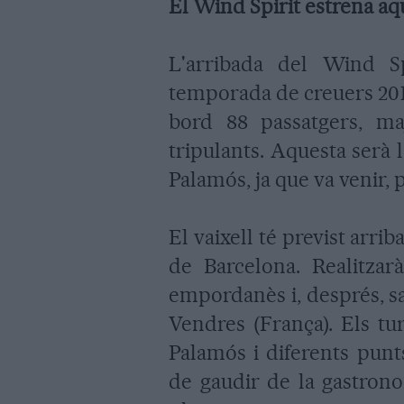
El Wind Spirit estrena a
L'arribada del Wind Sp
temporada de creuers 2010
bord 88 passatgers, ma
tripulants. Aquesta serà l
Palamós, ja que va venir, 
El vaixell té previst arri
de Barcelona. Realitza
empordanès i, després, sal
Vendres (França). Els tu
Palamós i diferents punt
de gaudir de la gastrono