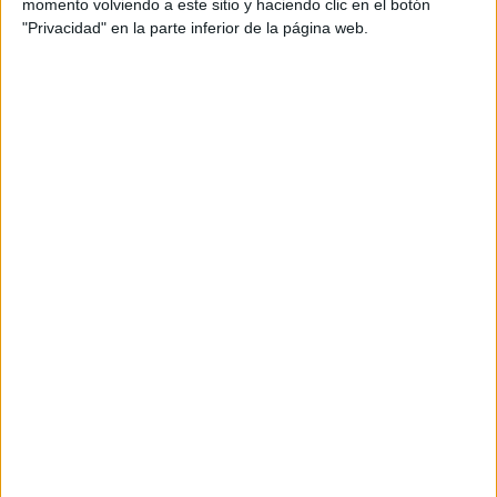
momento volviendo a este sitio y haciendo clic en el botón
"Privacidad" en la parte inferior de la página web.
Per la seva banda, el senador a Girona per ERC
Quim Ayats ha condemnat les detencions i les
ha qualificat de "nova onada de repressió per
buscar la criminalització de
l'independentisme". Davant aquests fets, ha
reclamat una "resposta unitària, democràtica i
pacífica" de tots els partits pel que consideren