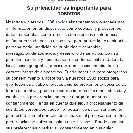
Su privacidad es importante para
nosotros
Nosotros y nuestros 1538
socios
almacenamos y/o accedemos
a información en un dispositivo, como cookies, y procesamos
Preguntat per si coneixien els motius, ha
datos personales, como identificadores únicos e información
explicat que està relacionat amb l'ocupació de
estándar enviada por un dispositivo para publicidad y contenido
les vies de l'AVE a Girona l'aniversari de l'1-O
personalizado, medición de publicidad y contenido,
investigación de audiencia y desarrollo de servicios.
Con su
tot afegint que saben del cert que alguns dels
permiso, nosotros y nuestros socios podemos utilizar datos de
detinguts no hi van anar i que d'altres tenen
localización geográfica precisa e identificación mediante las
características de dispositivos. Puede hacer clic para otorgarnos
dubtes de si realment hi eren. "Davant tot el
su consentimiento a nosotros y a nuestros 1538 socios para
que està passant amb la justícia espanyola,
que llevemos a cabo el procesamiento previamente descrito. De
totalment franquista, qualsevol actuació que
forma alternativa, puede acceder a información más detallada y
cambiar sus preferencias antes de otorgar o negar su
porti a terme és justificada sota qualsevol
consentimiento.
Tenga en cuenta que algún procesamiento de
paraigües i moltes vegades amb fets inventats
sus datos personales puede no requerir de su consentimiento,
com hem pogut veure amb molts atestats
pero usted tiene el derecho de rechazar tal procesamiento. Sus
preferencias se aplicarán solo a este sitio web. Puede cambiar
practicats", ha afegit.
sus preferencias o retirar su consentimiento en cualquier