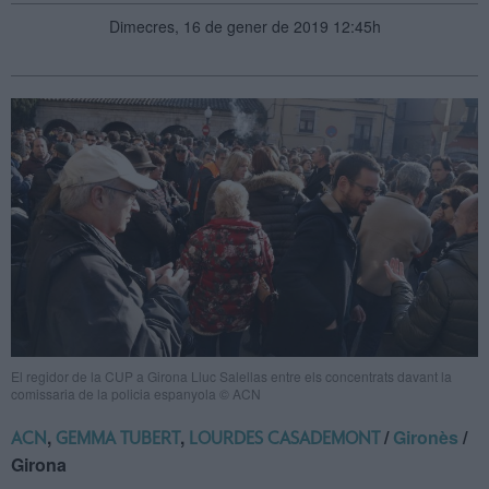
Dimecres, 16 de gener de 2019 12:45h
El regidor de la CUP a Girona Lluc Salellas entre els concentrats davant la
comissaria de la policia espanyola © ACN
,
,
/
Gironès
/
ACN
GEMMA TUBERT
LOURDES CASADEMONT
Girona