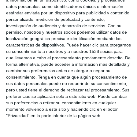
a información en un dispositivo, como cookies, y procesamos
activitats comercials marítimes internacionals,
datos personales, como identificadores únicos e información
estándar enviada por un dispositivo para publicidad y contenido
tenen influència comercial que afecta més d'una
personalizado, medición de publicidad y contenido,
comunitat autònoma i serveix a indústries i
investigación de audiencia y desarrollo de servicios.
Con su
establiments estratègics", ha dit. Uns requisits
permiso, nosotros y nuestros socios podemos utilizar datos de
localización geográfica precisa e identificación mediante las
que, segons Marlaska, Palamós no compleix.
características de dispositivos. Puede hacer clic para otorgarnos
su consentimiento a nosotros y a nuestros 1538 socios para
En cas que Palamós canviés "de naturalesa"
que llevemos a cabo el procesamiento previamente descrito. De
s'hauria de valorar si s'acaba considerant
forma alternativa, puede acceder a información más detallada y
cambiar sus preferencias antes de otorgar o negar su
d'interès general però mentrestant aquesta
consentimiento.
Tenga en cuenta que algún procesamiento de
possibilitat no estaria sobre la taula.
sus datos personales puede no requerir de su consentimiento,
pero usted tiene el derecho de rechazar tal procesamiento. Sus
Margall ha insistit en la importància estratègica
preferencias se aplicarán solo a este sitio web. Puede cambiar
que el port té per l'economia gironina i ha
sus preferencias o retirar su consentimiento en cualquier
momento volviendo a este sitio y haciendo clic en el botón
recordat que la seva conversió en frontera
"Privacidad" en la parte inferior de la página web.
exterior Schengen és una llarga reivindicació
del territori.