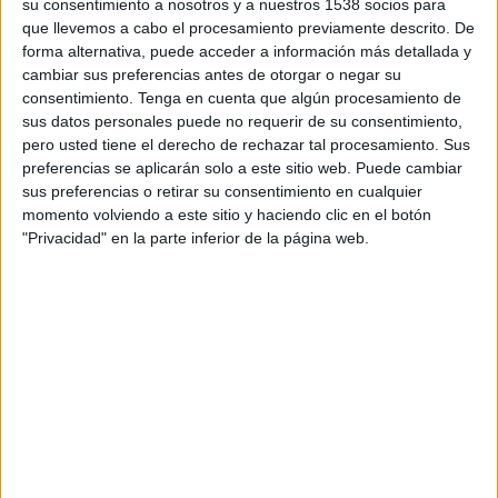
su consentimiento a nosotros y a nuestros 1538 socios para
zona de la Sagrada Família.
que llevemos a cabo el procesamiento previamente descrito. De
forma alternativa, puede acceder a información más detallada y
cambiar sus preferencias antes de otorgar o negar su
Alguns fidels també han utilitzat el tren per
consentimiento.
Tenga en cuenta que algún procesamiento de
desplaçar-se cap a la capital catalana. Amb
sus datos personales puede no requerir de su consentimiento,
motiu de la visita del Papa, la companyia Renfe
pero usted tiene el derecho de rechazar tal procesamiento. Sus
preferencias se aplicarán solo a este sitio web. Puede cambiar
ha reforçat el servei de Rodalies i ha ofert 2.000
sus preferencias o retirar su consentimiento en cualquier
places addicionals. També, per facilitar la
momento volviendo a este sitio y haciendo clic en el botón
"Privacidad" en la parte inferior de la página web.
mobilitat dels fidels que vulguin acomiadar el
cap de l'Església catòlica a l'aeroport del Prat
s'han programat dos trens especials amb doble
composició: un que surt de l'Estació de França a
les 16.05 h cap al Prat i l'altre que va del Prat
cap a l'estació de França a les 20:02 h.
D'altra banda, els usuaris comptaran amb els