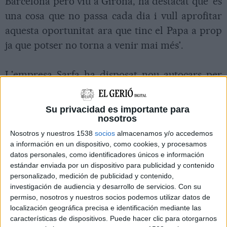
Barcelona però viu a Girona, ha destacat que 'és
una cosa que no passa cada dia i vull aprofitar
aquesta oportunitat ara que tinc el Papa a prop
ja que potser no torna a venir mai més'.
L'empresa Sarfa ha disposat nou autocars per
transportar 467 persones des de diferents punts
de la demarcació de Girona i fins a Barcelona.
Su privacidad es importante para
Un d'aquests, també ha sortit de l'estació de
nosotros
Palafrugell a un quart de set del matí i ha anat
Nosotros y nuestros 1538
socios
almacenamos y/o accedemos
a información en un dispositivo, como cookies, y procesamos
parant a diversos municipis del Baix Empordà
datos personales, como identificadores únicos e información
per recollir els fidels.
estándar enviada por un dispositivo para publicidad y contenido
personalizado, medición de publicidad y contenido,
investigación de audiencia y desarrollo de servicios.
Con su
En total, uns 280 autobusos transporten aquest
permiso, nosotros y nuestros socios podemos utilizar datos de
matí pelegrins de diferents diòcesis de
localización geográfica precisa e identificación mediante las
características de dispositivos. Puede hacer clic para otorgarnos
Catalunya i de la resta de l'estat espanyol a la