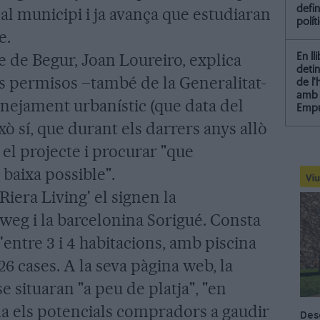
defin
l municipi i ja avança que estudiaran
polít
e.
de de Begur, Joan Loureiro, explica
En ll
detin
ls permisos –també de la Generalitat-
de l
amb 
nejament urbanístic (que data del
Empu
xò sí, que durant els darrers anys allò
 el projecte i procurar "que
s baixa possible".
Riera Living' el signen la
weg i la barcelonina Sorigué. Consta
'entre 3 i 4 habitacions, amb piscina
26 cases. A la seva pàgina web, la
 situaran "a peu de platja", "en
da els potencials compradors a gaudir