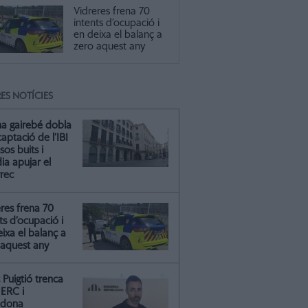
Vidreres frena 70
intents d’ocupació i
en deixa el balanç a
zero aquest any
ES NOTÍCIES
na gairebé dobla
captació de l’IBI
isos buits i
ia apujar el
rrec
res frena 70
ts d’ocupació i
ixa el balanç a
 aquest any
Puigtió trenca
ERC i
ndona