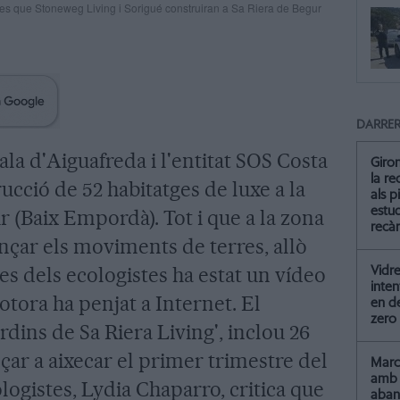
es que Stoneweg Living i Sorigué construiran a Sa Riera de Begur
DARRER
la d'Aiguafreda i l'entitat SOS Costa
Giro
la re
ucció de 52 habitatges de luxe a la
als p
estud
r (Baix Empordà). Tot i que a la zona
recà
çar els moviments de terres, allò
mes dels ecologistes ha estat un vídeo
Vidre
inten
ora ha penjat a Internet. El
en de
zero
rdins de Sa Riera Living', inclou 26
ar a aixecar el primer trimestre del
Marc 
amb 
logistes, Lydia Chaparro, critica que
aba