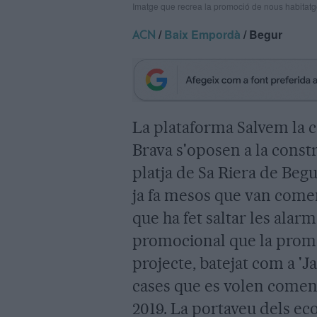
Imatge que recrea la promoció de nous habitatg
/
Baix Empordà
/ Begur
ACN
La plataforma Salvem la ca
Brava s'oposen a la constr
platja de Sa Riera de Begu
ja fa mesos que van comen
que ha fet saltar les alar
promocional que la promot
projecte, batejat com a 'Ja
cases que es volen començ
2019. La portaveu dels eco