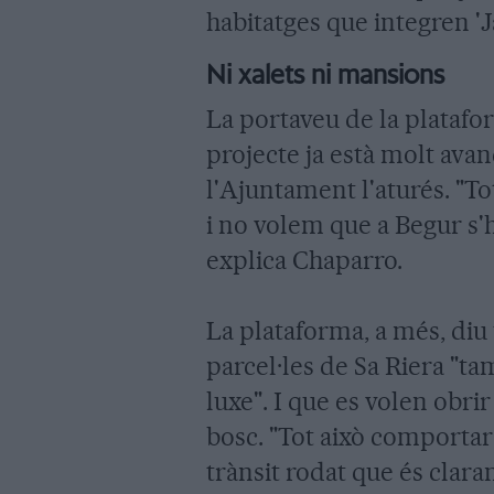
habitatges que integren 'J
Ni xalets ni mansions
La portaveu de la platafo
projecte ja està molt ava
l'Ajuntament l'aturés. "To
i no volem que a Begur s'h
explica Chaparro.
La plataforma, a més, diu
parcel·les de Sa Riera "ta
luxe". I que es volen obri
bosc. "Tot això comporta
trànsit rodat que és clar