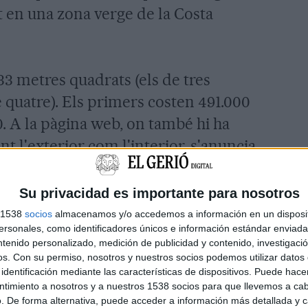
tat en una zona verge de la Costa
33 metres quadrats (els de tres
de quatre). Els primers costen 491.000
0. A la pàgina web, on també hi ha
t l'exterior com l'interior, s'anuncia
ts.
Su privacidad es importante para nosotros
Sorigué és que les cases es comencin
s 1538
socios
almacenamos y/o accedemos a información en un disposit
sonales, como identificadores únicos e información estándar enviada 
re de l'any que ve, i que l'obra
ntenido personalizado, medición de publicidad y contenido, investigaci
l 2020. De totes maneres, però, des
os.
Con su permiso, nosotros y nuestros socios podemos utilizar datos 
identificación mediante las características de dispositivos. Puede hacer
otora ja ha començat a fer els treballs
ntimiento a nosotros y a nuestros 1538 socios para que llevemos a ca
a d'arbres i moviment de terres).
. De forma alternativa, puede acceder a información más detallada y 