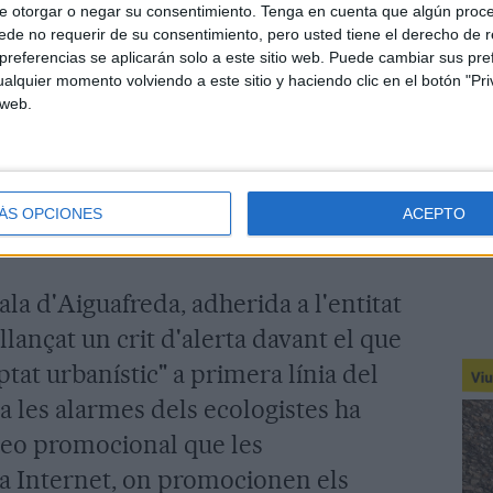
e otorgar o negar su consentimiento.
Tenga en cuenta que algún proc
de no requerir de su consentimiento, pero usted tiene el derecho de r
eweg insisteixen en què la promoció
referencias se aplicarán solo a este sitio web. Puede cambiar sus pref
alquier momento volviendo a este sitio y haciendo clic en el botón "Pri
n l'entorn. A més, la constructora
 web.
lantar aquells arbres que ara s'han
weg recorden que, com estipula la
lantar dos de nous per cadascun que es
ÁS OPCIONES
ACEPTO
la d'Aiguafreda, adherida a l'entitat
llançat un crit d'alerta davant el que
at urbanístic" a primera línia del
lta les alarmes dels ecologistes ha
deo promocional que les
 a Internet, on promocionen els