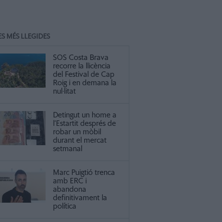
ES MÉS LLEGIDES
SOS Costa Brava
recorre la llicència
del Festival de Cap
Roig i en demana la
nul·litat
Detingut un home a
l’Estartit després de
robar un mòbil
durant el mercat
setmanal
Marc Puigtió trenca
amb ERC i
abandona
definitivament la
política