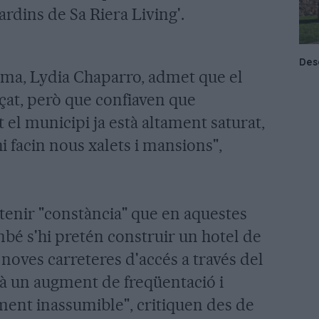
ardins de Sa Riera Living'.
rma, Lydia Chaparro, admet que el
nçat, però que confiaven que
t el municipi ja està altament saturat,
i facin nous xalets i mansions",
 tenir "constància" que en aquestes
mbé s'hi pretén construir un hotel de
r noves carreteres d'accés a través del
rà un augment de freqüentació i
ament inassumible", critiquen des de