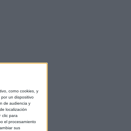
ivo, como cookies, y
por un dispositivo
ón de audiencia y
de localización
 clic para
bo el procesamiento
cambiar sus