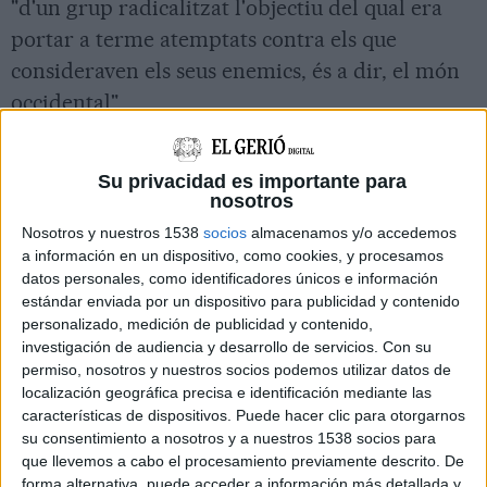
"d'un grup radicalitzat l'objectiu del qual era
portar a terme atemptats contra els que
consideraven els seus enemics, és a dir, el món
occidental".
En el primer cas, sol·licita que vagin a judici
Mohamed Houli Chemlal i Driss Oukabir pels
Su privacidad es importante para
nosotros
delictes d'integració a organització terrorista,
Nosotros y nuestros 1538
socios
almacenamos y/o accedemos
fabricació, tinença i dipòsit d'explosius i un
a información en un dispositivo, como cookies, y procesamos
delicte d'estralls en grau de temptativa. En el
datos personales, como identificadores únicos e información
cas del tercer detingut, el processament es
estándar enviada por un dispositivo para publicidad y contenido
personalizado, medición de publicidad y contenido,
limita a un delicte de col·laboració amb
investigación de audiencia y desarrollo de servicios.
Con su
organització terrorista.
permiso, nosotros y nuestros socios podemos utilizar datos de
localización geográfica precisa e identificación mediante las
Els objectius dels terroristes
características de dispositivos. Puede hacer clic para otorgarnos
su consentimiento a nosotros y a nuestros 1538 socios para
El jutge considera que l'imam de Ripoll,
que llevemos a cabo el procesamiento previamente descrito. De
forma alternativa, puede acceder a información más detallada y