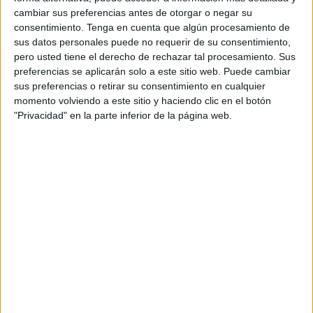
Abdelbaki Es Satty, va exercir com a líder
cambiar sus preferencias antes de otorgar o negar su
"espiritual" dels joves que vivien a la localitat
consentimiento.
Tenga en cuenta que algún procesamiento de
ripollesa i que s'haurien convertit en un grup
sus datos personales puede no requerir de su consentimiento,
pero usted tiene el derecho de rechazar tal procesamiento. Sus
terrorista a partir del 2015 per seguir les
preferencias se aplicarán solo a este sitio web. Puede cambiar
directrius de la DAESH. "L'imam els va
sus preferencias o retirar su consentimiento en cualquier
adoctrinar en el jihadisme radical", recull la
momento volviendo a este sitio y haciendo clic en el botón
"Privacidad" en la parte inferior de la página web.
interlocutòria de processament.
L'escrit recull els passos que van fer de 2015 i
2017 i determina que tres mesos abans dels
atemptats es van consolidar en un "grup tancat"
i van començar a adquirir materials per fer
explosius a la casa d'Alcanar.
També detalla quins havien estat els objectius
dels terroristes, entre els quals la Sagrada
Família, i també recorda que s'ha recuperat una