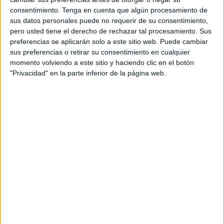
l'etapa davant del Palau de la Generalitat i
consentimiento.
Tenga en cuenta que algún procesamiento de
passaran per Sant Adrià del Besòs, Santa
sus datos personales puede no requerir de su consentimiento,
Coloma de Gramanet, Martorelles, Vilanova del
pero usted tiene el derecho de rechazar tal procesamiento. Sus
preferencias se aplicarán solo a este sitio web. Puede cambiar
Vallès, la Roca del Vallès, Santa Agnès de
sus preferencias o retirar su consentimiento en cualquier
Malanyanes, Llinàs, Sant Celoni i Hostalric. A
momento volviendo a este sitio y haciendo clic en el botón
les 19 hores està prevista la visita guiada
"Privacidad" en la parte inferior de la página web.
'Llegendes de Girona'.
La quarta etapa arrencarà de la plaça del Vi i
portarà els ciclistes fins a Vic, després de creuar
Salt, Bescanó, Anglès, Osor, Sant Hilari Sacalm,
Espinelves, Sant Julià de Vilatorta, Calldetenes.
A vespre, visitaran la catedral de Vic i,
posteriorment, està previst un berenar-sopar
groc. Divendres, l'arribada serà a Manresa,
després de passar per les poblacions de Vic,