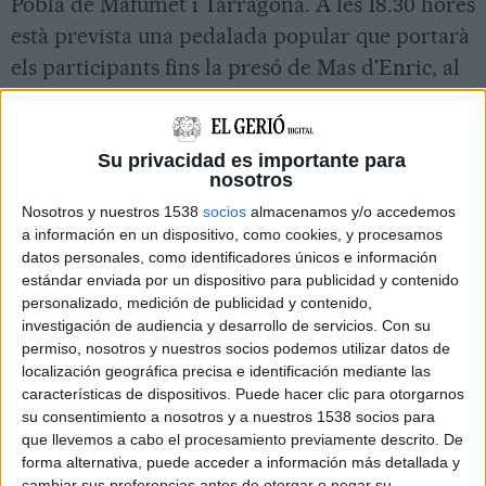
Pobla de Mafumet i Tarragona. A les 18.30 hores
està prevista una pedalada popular que portarà
els participants fins la presó de Mas d'Enric, al
Catllar (Tarragonès), on es troba Carme
Forcadell.
Su privacidad es importante para
El segon dia els ciclistes sortiran a les 8 hores
nosotros
des de la plaça de la Font de Tarragona i
Nosotros y nuestros 1538
socios
almacenamos y/o accedemos
arribaran a Barcelona, després de passar per
a información en un dispositivo, como cookies, y procesamos
datos personales, como identificadores únicos e información
Torredembarra, Creixell, Comarruga, Calafell,
estándar enviada por un dispositivo para publicidad y contenido
Cunit, Cubelles, Vilanova i la Geltrú, Sitges,
personalizado, medición de publicidad y contenido,
investigación de audiencia y desarrollo de servicios.
Con su
Garraf, Castelldefels, Gavà, Viladecans, el Prat
permiso, nosotros y nuestros socios podemos utilizar datos de
de Llobregat i l'Hospitalet de Llobregat.
localización geográfica precisa e identificación mediante las
L'activitat prevista per dimarts al vespre encara
características de dispositivos. Puede hacer clic para otorgarnos
su consentimiento a nosotros y a nuestros 1538 socios para
està pendent de confirmar. L'endemà, els
que llevemos a cabo el procesamiento previamente descrito. De
participants aniran fins a Girona. Començaran
forma alternativa, puede acceder a información más detallada y
cambiar sus preferencias antes de otorgar o negar su