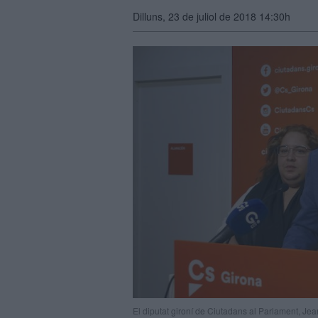
Dilluns, 23 de juliol de 2018 14:30h
El diputat gironí de Ciutadans al Parlament, J