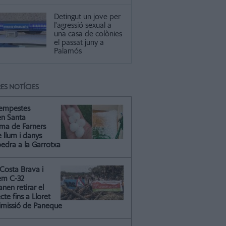
Detingut un jove per
l'agressió sexual a
una casa de colònies
el passat juny a
Palamós
ES NOTÍCIES
tempestes
en Santa
ma de Farners
 llum i danys
pedra a la Garrotxa
Costa Brava i
em C-32
nen retirar el
cte fins a Lloret
dimissió de Paneque