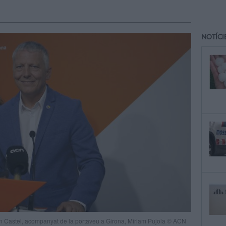
NOTÍCI
ean Castel, acompanyat de la portaveu a Girona, Míriam Pujola © ACN