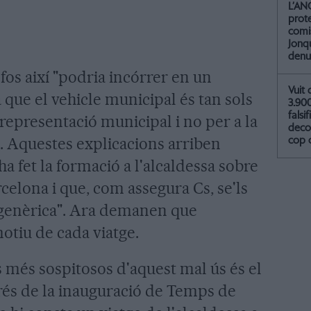
L’AN
prot
comis
Jonq
denu
fos així "podria incórrer en un
Vuit 
a que el vehicle municipal és tan sols
3.90
falsif
 representació municipal i no per a la
deco
. Aquestes explicacions arriben
cop 
ha fet la formació a l'alcaldessa sobre
rcelona i que, com assegura Cs, se'ls
 genèrica". Ara demanen que
otiu de cada viatge.
s més sospitosos d'aquest mal ús és el
rés de la inauguració de Temps de