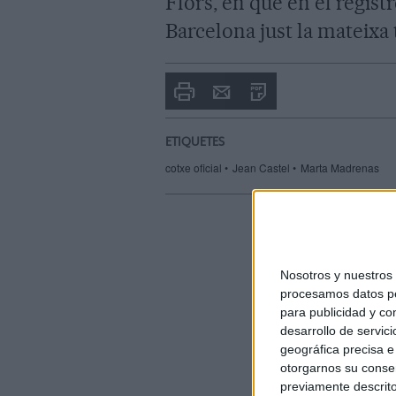
Flors, en què en el registr
Barcelona just la mateixa 
Imprimir
Envia
PDF
a
un
amic
ETIQUETES
cotxe oficial
Jean Castel
Marta Madrenas
Nosotros y nuestro
procesamos datos per
para publicidad y co
desarrollo de servici
geográfica precisa e 
otorgarnos su conse
previamente descrito