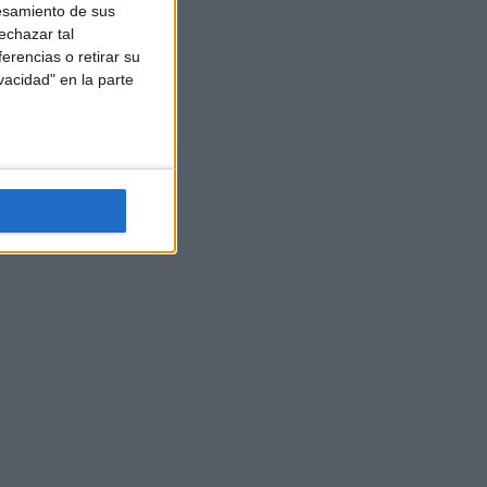
esamiento de sus
echazar tal
erencias o retirar su
vacidad" en la parte