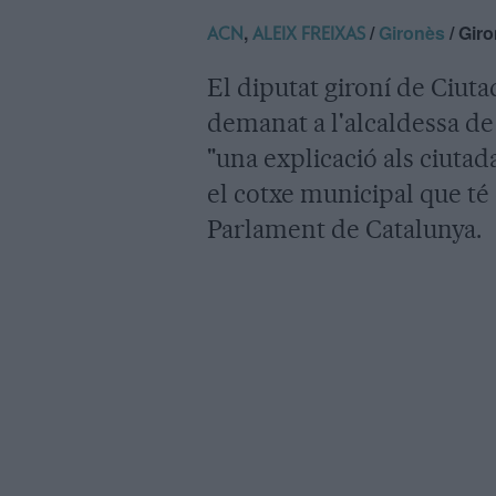
,
/
Gironès
/ Gir
ACN
ALEIX FREIXAS
El diputat gironí de Ciuta
demanat a l'alcaldessa d
"una explicació als ciutada
el cotxe municipal que té 
Parlament de Catalunya.