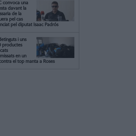
C convoca una
esta davant la
saria de la
uera pel cas
nciat pel diputat Isaac Padrós
detinguts i uns
0 productes
icats
missats en un
contra el top manta a Roses