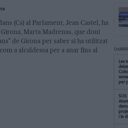
ona
dans (Cs) al Parlament, Jean Castel, ha
e Girona, Marta Madrenas, que doni
ns" de Girona per saber si ha utilitzat
com a alcaldessa per a anar fins al
DARRER
Les 
deix
Colo
sense
per 
SOS 
Atur
dema
proje
i la 