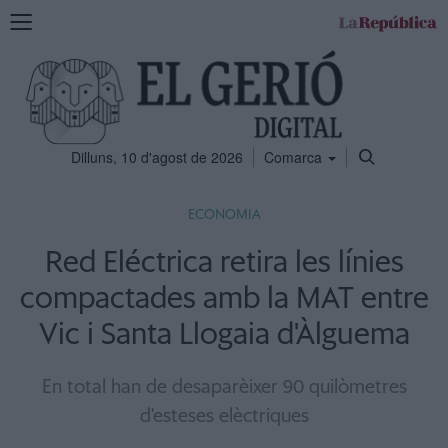
Mostra
la
navegació
Dilluns, 10 d'agost de 2026
Comarca
ECONOMIA
Red Eléctrica retira les línies
compactades amb la MAT entre
Vic i Santa Llogaia d'Àlguema
En total han de desaparèixer 90 quilòmetres
d'esteses elèctriques