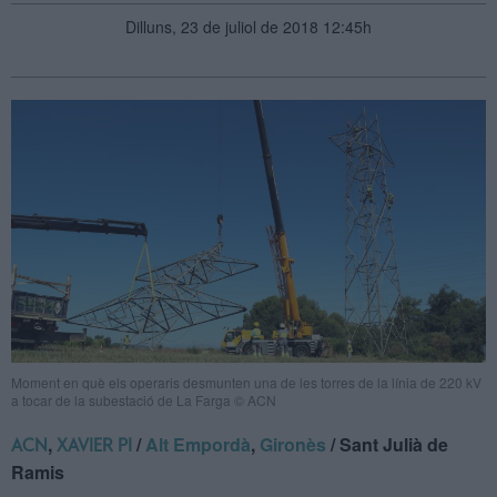
Dilluns, 23 de juliol de 2018 12:45h
Moment en què els operaris desmunten una de les torres de la línia de 220 kV
a tocar de la subestació de La Farga © ACN
,
/
Alt Empordà
,
Gironès
/ Sant Julià de
ACN
XAVIER PI
Ramis