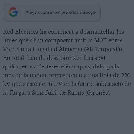
Red Eléctrica ha començat a desmantellar les
línies que s'han compactat amb la MAT entre
Vic i Santa Llogaia d'Àlguema (Alt Empordà).
En total, han de desaparèixer fins a 90
quilòmetres d'esteses elèctriques, dels quals
més de la meitat corresponen a una línia de 220
kV que s'estén entre Vic i la futura subestació de
la Farga, a Sant Julià de Ramis (Gironès).