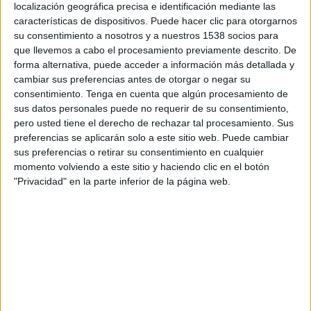
localización geográfica precisa e identificación mediante las
durarà fins a finals d'any, desapareixeran 52
características de dispositivos. Puede hacer clic para otorgarnos
suports i 18,5 quilòmetres d'aquesta línia de 220
su consentimiento a nosotros y a nuestros 1538 socios para
kV. D'altra banda, el nou delegat de Red
que llevemos a cabo el procesamiento previamente descrito. De
forma alternativa, puede acceder a información más detallada y
Eléctrica a Catalunya, José Ignacio Lallana, diu
cambiar sus preferencias antes de otorgar o negar su
que la companyia està a l'espera de rebre la
consentimiento.
Tenga en cuenta que algún procesamiento de
sus datos personales puede no requerir de su consentimiento,
resposta del Ministeri pel què fa al ramal dels
pero usted tiene el derecho de rechazar tal procesamiento. Sus
400 kV a Riudarenes (Selva), després que la
preferencias se aplicarán solo a este sitio web. Puede cambiar
Generalitat n'emetés l'informe desfavorable.
sus preferencias o retirar su consentimiento en cualquier
momento volviendo a este sitio y haciendo clic en el botón
Tot i això, ha avançat que la companyia s'obre a
"Privacidad" en la parte inferior de la página web.
estudiar "alternatives" que permetin "integrar"
millor aquesta pota de la MAT.
Imprimir
Envia
PDF
a
un
amic