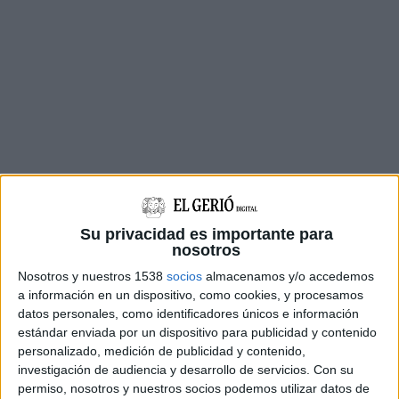
Su privacidad es importante para
nosotros
Nosotros y nuestros 1538
socios
almacenamos y/o accedemos
a información en un dispositivo, como cookies, y procesamos
datos personales, como identificadores únicos e información
Precisament, és a tocar d'aquesta nova
estándar enviada por un dispositivo para publicidad y contenido
personalizado, medición de publicidad y contenido,
subestació on Red Eléctrica ha començat a
investigación de audiencia y desarrollo de servicios.
Con su
desmuntar torres. En una primera fase, que
permiso, nosotros y nuestros socios podemos utilizar datos de