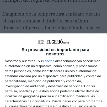
L’augment de la temperatura s’iniciarà durant
el cap de setmana, i tindrà el seu màxim
dimarts i dimecres. La predicció indica que es
pugui arribar a valors de temperatura màxima
d’entre 35 i 40 ºC a l’interior, localment per
sobre, i d’entre 30 i 35 ºC al litoral.
Su privacidad es importante para
nosotros
Nosotros y nuestros 1538
socios
almacenamos y/o accedemos
Els models meteorològics a mitjà termini
a información en un dispositivo, como cookies, y procesamos
indiquen que a partir de dijous 12 s’iniciaria un
datos personales, como identificadores únicos e información
descens i els valors de temperatura tornarien a
estándar enviada por un dispositivo para publicidad y contenido
personalizado, medición de publicidad y contenido,
apropar-se a la mitjana, tot i que encara
investigación de audiencia y desarrollo de servicios.
Con su
estarien per sobre dels normals per l’època de
permiso, nosotros y nuestros socios podemos utilizar datos de
localización geográfica precisa e identificación mediante las
l’any.
características de dispositivos. Puede hacer clic para otorgarnos
su consentimiento a nosotros y a nuestros 1538 socios para