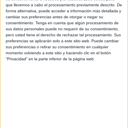
Imprimir
Envia
PDF
que llevemos a cabo el procesamiento previamente descrito. De
a
forma alternativa, puede acceder a información más detallada y
un
cambiar sus preferencias antes de otorgar o negar su
amic
consentimiento.
Tenga en cuenta que algún procesamiento de
sus datos personales puede no requerir de su consentimiento,
ETIQUETES
pero usted tiene el derecho de rechazar tal procesamiento. Sus
onada de calor
preferencias se aplicarán solo a este sitio web. Puede cambiar
sus preferencias o retirar su consentimiento en cualquier
momento volviendo a este sitio y haciendo clic en el botón
"Privacidad" en la parte inferior de la página web.