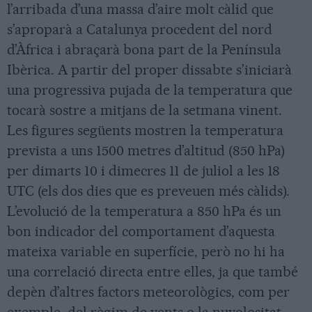
l’arribada d’una massa d’aire molt càlid que
s’aproparà a Catalunya procedent del nord
d’Àfrica i abraçarà bona part de la Península
Ibèrica. A partir del proper dissabte s’iniciarà
una progressiva pujada de la temperatura que
tocarà sostre a mitjans de la setmana vinent.
Les figures següents mostren la temperatura
prevista a uns 1500 metres d’altitud (850 hPa)
per dimarts 10 i dimecres 11 de juliol a les 18
UTC (els dos dies que es preveuen més càlids).
L’evolució de la temperatura a 850 hPa és un
bon indicador del comportament d’aquesta
mateixa variable en superfície, però no hi ha
una correlació directa entre elles, ja que també
depèn d’altres factors meteorològics, com per
exemple, del règim de vents o la nuvolositat.