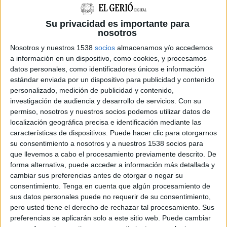
Per això, l'alcalde està treballant en un model
de "col·laboració amb privats" per assumir part
Su privacidad es importante para
de la construcció, ja que Ensenyament sí que ha
nosotros
garantit que del "professorat i de les cuines se'n
Nosotros y nuestros 1538
socios
almacenamos y/o accedemos
a información en un dispositivo, como cookies, y procesamos
pot fer càrrec" i per això només cal trobar una
datos personales, como identificadores únicos e información
manera de finançar la construcció de l'edifici.
estándar enviada por un dispositivo para publicidad y contenido
Dulsat assegura que "els alumnes hi són" i poder
personalizado, medición de publicidad y contenido,
investigación de audiencia y desarrollo de servicios.
Con su
comptar amb aquesta nova infraestructura
permiso, nosotros y nuestros socios podemos utilizar datos de
permetria donar més qualitat a l'oferta turística
localización geográfica precisa e identificación mediante las
de Lloret de Mar i també dels voltants.
características de dispositivos. Puede hacer clic para otorgarnos
su consentimiento a nosotros y a nuestros 1538 socios para
L'alcalde ha explicat que aquest nou centre
que llevemos a cabo el procesamiento previamente descrito. De
forma alternativa, puede acceder a información más detallada y
seria complementari a l'escola que ja hi ha a
cambiar sus preferencias antes de otorgar o negar su
Girona, ja que considera que "són mercats
consentimiento.
Tenga en cuenta que algún procesamiento de
diferents" els estudiants que pot captar l'escola
sus datos personales puede no requerir de su consentimiento,
pero usted tiene el derecho de rechazar tal procesamiento. Sus
d'Hostaleria de Girona i els estudiants de Tossa
preferencias se aplicarán solo a este sitio web. Puede cambiar