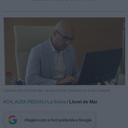
L'alcalde de Lloret de Mar, Jaume Dulsat, treballant en el seu despatx
,
/
La Selva
/ Lloret de Mar
ACN
ALEIX FREIXAS