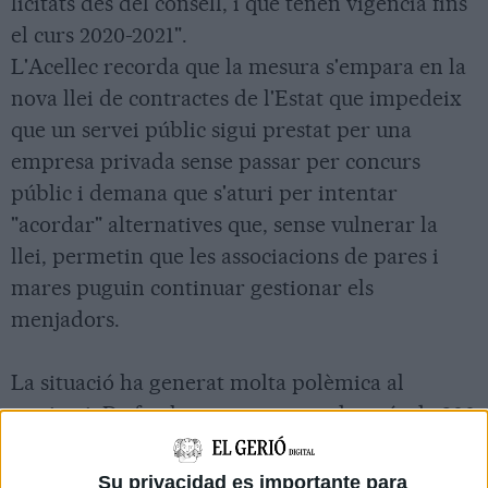
licitats des del consell, i que tenen vigència fins
el curs 2020-2021".
L'Acellec recorda que la mesura s'empara en la
nova llei de contractes de l'Estat que impedeix
que un servei públic sigui prestat per una
empresa privada sense passar per concurs
públic i demana que s'aturi per intentar
"acordar" alternatives que, sense vulnerar la
llei, permetin que les associacions de pares i
mares puguin continuar gestionar els
menjadors.
La situació ha generat molta polèmica al
territori. De fet, la setmana passada, més de 300
pares, mares i alumnes d'escoles públiques del
Gironès i el Pla de l'Estany es van concentrar
Su privacidad es importante para