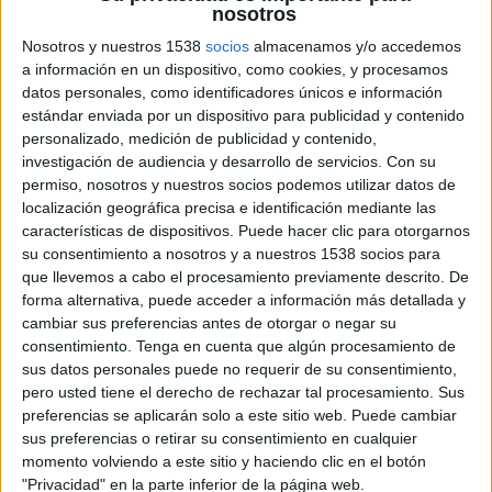
nosotros
davant de l'Ajuntament de Girona per exigir
Nosotros y nuestros 1538
socios
almacenamos y/o accedemos
continuar gestionant el servei. A la protesta,
a información en un dispositivo, como cookies, y procesamos
van afirmar que el Departament
datos personales, como identificadores únicos e información
d'Ensenyament està fent una "interpretació
estándar enviada por un dispositivo para publicidad y contenido
personalizado, medición de publicidad y contenido,
política i a la seva mida" de la nova llei de
investigación de audiencia y desarrollo de servicios.
Con su
contractació, que fa convocar concurs públic
permiso, nosotros y nuestros socios podemos utilizar datos de
localización geográfica precisa e identificación mediante las
per gestionar els menjadors. Els pares creuen
características de dispositivos. Puede hacer clic para otorgarnos
que això afavorirà a les grans multinacionals
su consentimiento a nosotros y a nuestros 1538 socios para
(que podran proposar preus més competitius)
que llevemos a cabo el procesamiento previamente descrito. De
forma alternativa, puede acceder a información más detallada y
en detriment de la qualitat del menjar o de les
cambiar sus preferencias antes de otorgar o negar su
empreses proximitat.
consentimiento.
Tenga en cuenta que algún procesamiento de
sus datos personales puede no requerir de su consentimiento,
pero usted tiene el derecho de rechazar tal procesamiento. Sus
El delegat territorial d'Ensenyament, Josep
preferencias se aplicarán solo a este sitio web. Puede cambiar
Polanco, però, va assegurar aleshores que estan
sus preferencias o retirar su consentimiento en cualquier
momento volviendo a este sitio y haciendo clic en el botón
intentant trobar fórmules per complir la
"Privacidad" en la parte inferior de la página web.