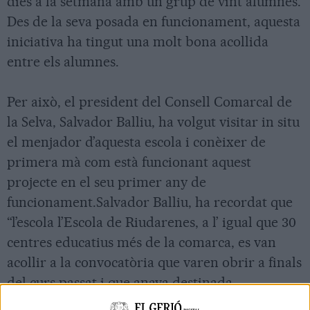
dies a la setmana amb un grup de vint alumnes.
Des de la seva posada en funcionament, aquesta
iniciativa ha tingut una molt bona acollida
entre els alumnes.
Per això, el president del Consell Comarcal de
la Selva, Salvador Balliu, ha volgut visitar in situ
el menjador d’aquesta escola i conèixer de
primera mà com està funcionant aquest
projecte en el seu primer any de
funcionament.Salvador Balliu, ha recordat que
“l’escola l’Escola de Riudarenes, a l’ igual que 30
centres educatius més de la comarca, es van
acollir a la convocatòria que varen obrir a finals
del curs passat i que anava destinada
exclusivament a finançar despeses o inversions