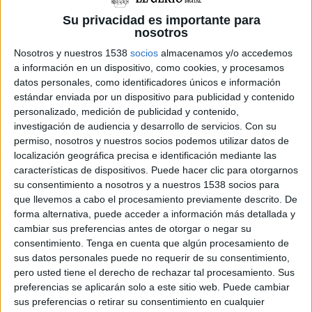
que repercuteixin directament en el servei de
Su privacidad es importante para
menjador escolar.”
nosotros
Nosotros y nuestros 1538
socios
almacenamos y/o accedemos
a información en un dispositivo, como cookies, y procesamos
Així, d’una banda, es financen aquelles
datos personales, como identificadores únicos e información
inversions en instal•lacions a la mateixa escola
estándar enviada por un dispositivo para publicidad y contenido
o en diferents tipus d’equipaments, sempre que
personalizado, medición de publicidad y contenido,
investigación de audiencia y desarrollo de servicios.
Con su
estiguin relacionats amb activitats que es
permiso, nosotros y nuestros socios podemos utilizar datos de
duguin a terme durant l’horari escolar; i, de
localización geográfica precisa e identificación mediante las
características de dispositivos. Puede hacer clic para otorgarnos
l’altra, els projectes d’educació social i en el
su consentimiento a nosotros y a nuestros 1538 socios para
lleure durant l’horari de menjador escolar, que
que llevemos a cabo el procesamiento previamente descrito. De
comportin la necessitat de subcontractar
forma alternativa, puede acceder a información más detallada y
cambiar sus preferencias antes de otorgar o negar su
professionals o empreses per desenvolupar-los
consentimiento.
Tenga en cuenta que algún procesamiento de
o la necessitat d’adquirir material o
sus datos personales puede no requerir de su consentimiento,
pero usted tiene el derecho de rechazar tal procesamiento. Sus
equipaments necessaris per dur-los a terme. En
preferencias se aplicarán solo a este sitio web. Puede cambiar
el cas de l’escola Josep Boada de Riudarenes va
sus preferencias o retirar su consentimiento en cualquier