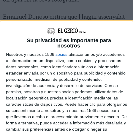
Emanuel Donoso critica que l'hagin assenyalat
"només" a ell utilitzant "fitxers policials" i
ressalta que el 8-N no hi va haver cap agent que
Su privacidad es importante para
l'identifiqués. Té clar que "l'única via per
nosotros
avançar cap a la República és la unitat en la
Nosotros y nuestros 1538
socios
almacenamos y/o accedemos
desobediència col·lectiva". El 5 d'abril s'ha de
a información en un dispositivo, como cookies, y procesamos
datos personales, como identificadores únicos e información
presentar davant el Jutjat d'Instrucció Número
estándar enviada por un dispositivo para publicidad y contenido
4 de Girona, tot i que encara no ha decidit si ho
personalizado, medición de publicidad y contenido,
farà. Per donar-li suport, s'han convocat dues
investigación de audiencia y desarrollo de servicios.
Con su
permiso, nosotros y nuestros socios podemos utilizar datos de
concentracions. La primera, el dia 4 a les set de
localización geográfica precisa e identificación mediante las
la tarda; i la segona, el dia 5 a les onze del matí
características de dispositivos. Puede hacer clic para otorgarnos
a les portes dels jutjats.
su consentimiento a nosotros y a nuestros 1538 socios para
que llevemos a cabo el procesamiento previamente descrito. De
forma alternativa, puede acceder a información más detallada y
cambiar sus preferencias antes de otorgar o negar su