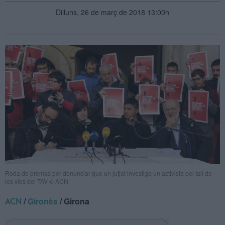
Dilluns, 26 de març de 2018 13:00h
Roda de premsa per denunciar que un jutjat investiga un activista pel tall de
les vies del TAV © ACN
/
Gironès
/ Girona
ACN