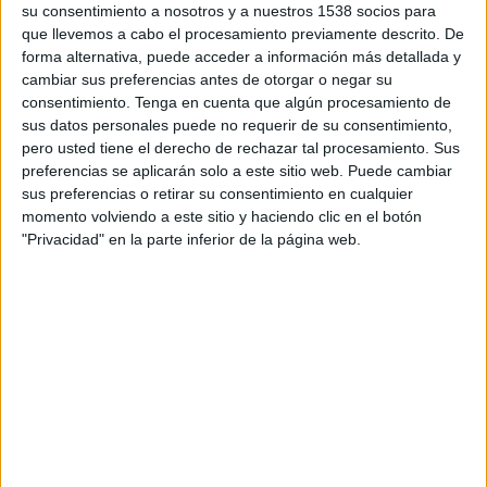
su consentimiento a nosotros y a nuestros 1538 socios para
reprogramar setze de les consultes que hi havia
que llevemos a cabo el procesamiento previamente descrito. De
forma alternativa, puede acceder a información más detallada y
programades aquest matí.
cambiar sus preferencias antes de otorgar o negar su
consentimiento.
Tenga en cuenta que algún procesamiento de
Imprimir
Envia
PDF
sus datos personales puede no requerir de su consentimiento,
a
pero usted tiene el derecho de rechazar tal procesamiento. Sus
un
preferencias se aplicarán solo a este sitio web. Puede cambiar
amic
sus preferencias o retirar su consentimiento en cualquier
momento volviendo a este sitio y haciendo clic en el botón
ETIQUETES
"Privacidad" en la parte inferior de la página web.
Can Gibert del Pla
CAP
inundació
sostre