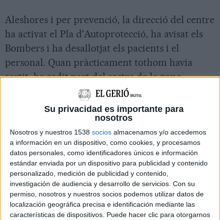
Aleshores i per prevenció, la direcció del centre
ha activat el Pla d'Autoprotecció, ha avisat els
Bombers i ha desallotjat els pacients i el
personal. Quan pràcticament tothom havia
sortit, ha cedit part del sostre de la zona
d'atenció ciutadana. L'incident no ha provocat
cap ferit perquè en aquell punt ja no hi quedava
Su privacidad es importante para
nosotros
ningú.
Nosotros y nuestros 1538
socios
almacenamos y/o accedemos
a información en un dispositivo, como cookies, y procesamos
L'activitat assistencial s'ha aturat tot i que la
datos personales, como identificadores únicos e información
previsió és que pugui tornar a la normalitat en
estándar enviada por un dispositivo para publicidad y contenido
personalizado, medición de publicidad y contenido,
les properes hores. Tot i així, les visites es
investigación de audiencia y desarrollo de servicios.
Con su
concentraran en una zona que no està afectada,
permiso, nosotros y nuestros socios podemos utilizar datos de
per tal de poder continuar treballant en la
localización geográfica precisa e identificación mediante las
características de dispositivos. Puede hacer clic para otorgarnos
neteja dels desperfectes. La situació obligarà a