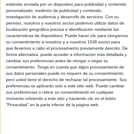
marcades per ara. La propera serà una vaga de
estándar enviada por un dispositivo para publicidad y contenido
personalizado, medición de publicidad y contenido,
quatre hores el 7 d'agost. Una setmana més
investigación de audiencia y desarrollo de servicios.
Con su
tard, el dia 14, han establert una vaga de 24
permiso, nosotros y nuestros socios podemos utilizar datos de
hores. "A partir d'aquí decidirem si fem una
localización geográfica precisa e identificación mediante las
características de dispositivos. Puede hacer clic para otorgarnos
vaga de més dies o directament indefinida",
su consentimiento a nosotros y a nuestros 1538 socios para
segons ha anunciat Sala. De moment, per part
que llevemos a cabo el procesamiento previamente descrito. De
de la direcció, només han aconseguit una "nul·la
forma alternativa, puede acceder a información más detallada y
cambiar sus preferencias antes de otorgar o negar su
possibilitat de diàleg", critiquen.
consentimiento.
Tenga en cuenta que algún procesamiento de
sus datos personales puede no requerir de su consentimiento,
pero usted tiene el derecho de rechazar tal procesamiento. Sus
La plantilla de l'hotel està integrada per més de
preferencias se aplicarán solo a este sitio web. Puede cambiar
200 persones segons xifres dels sindicats
.
sus preferencias o retirar su consentimiento en cualquier
D'aquests, gairebé la meitat ja són fixes
momento volviendo a este sitio y haciendo clic en el botón
"Privacidad" en la parte inferior de la página web.
discontinus i la resta tenien contracte fix. Ara
alerten que la decisió fa més "precàries" les
seves condicions laborals i que s'han començat
a externalitzar alguns serveis.