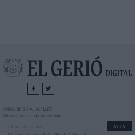
SUBSCRIPCIÓ AL BUTLLETÍ
Rep els titulars a la teva bústia
He llegit i accepto
la Política de Privacitat