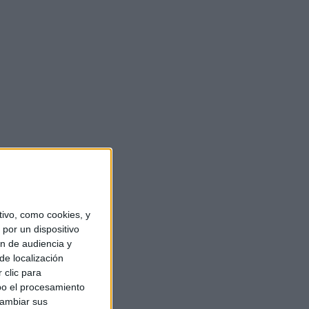
ivo, como cookies, y
por un dispositivo
ón de audiencia y
de localización
 clic para
bo el procesamiento
cambiar sus