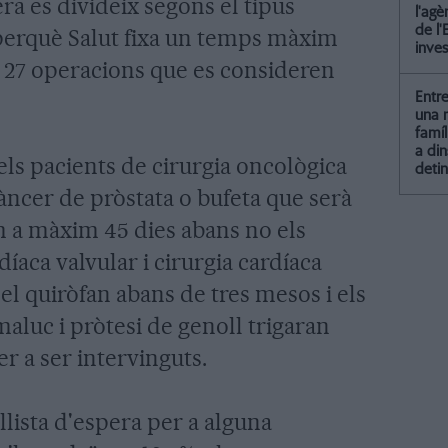
era es divideix segons el tipus
l'agè
de l'
 perquè Salut fixa un temps màxim
inves
e 27 operacions que es consideren
Entr
una 
famí
a din
els pacients de cirurgia oncològica
detin
càncer de pròstata o bufeta que serà
m a màxim 45 dies abans no els
díaca valvular i cirurgia cardíaca
el quiròfan abans de tres mesos i els
maluc i pròtesi de genoll trigaran
 a ser intervinguts.
 llista d'espera per a alguna