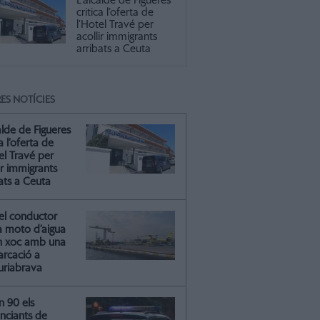
L'alcalde de Figueres
critica l’oferta de
l’Hotel Travé per
acollir immigrants
arribats a Ceuta
ES NOTÍCIES
alde de Figueres
ca l’oferta de
el Travé per
ir immigrants
ats a Ceuta
el conductor
a moto d’aigua
n xoc amb una
rcació a
riabrava
n 90 els
nciants de