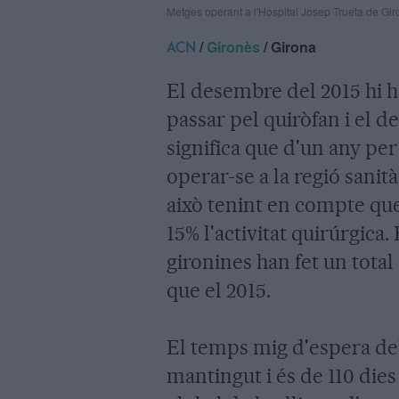
Metges operant a l'Hospital Josep Trueta de Gir
/
Gironès
/ Girona
ACN
El desembre del 2015 hi h
passar pel quiròfan i el d
significa que d'un any per 
operar-se a la regió sanit
això tenint en compte que
15% l'activitat quirúrgica
gironines han fet un total
que el 2015.
El temps mig d'espera del
mantingut i és de 110 dies 