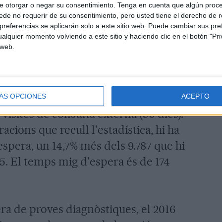
s de cor, fins a arribar a intervenir
e otorgar o negar su consentimiento.
Tenga en cuenta que algún proc
de no requerir de su consentimiento, pero usted tiene el derecho de r
 Això permetrà reduir el nombre de
referencias se aplicarán solo a este sitio web. Puede cambiar sus pref
dar a l'hospital Germans Trias i Pujol
alquier momento volviendo a este sitio y haciendo clic en el botón "Pri
 web.
gia.
 terminis de referència per a tota la
rúrgiques (màxim de 365 dies) i per a
ÁS OPCIONES
ACEPTO
 visites de consulta externa (90 dies).
racions que recull l'estadística, hi ha
'espera, un 14,7% més dels 9.787 que hi
5. El temps mig d'espera és de 174
pera de proves diagnòstiques, el 2016