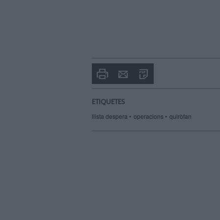
Imprimir
Envia
PDF
a
un
amic
ETIQUETES
llista despera
operacions
quiròfan