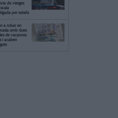
ncia de viatges
Escala
tigada per estafa
en a robar en
masia amb dues
lies de vacances
s i acaben
guts