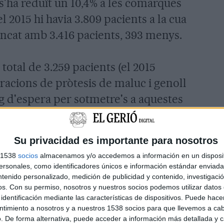
s'ha reduït un 10,4% a les comarques
 2015 hi havia 3.809 pacients a la cua
ancat amb 3.416 pacients, 393 menys.
total de 3.259 pacients (el 2015
racions de pròtesis de maluc i genoll
ig d'espera per sotmetre's a aquestes
. En cirurgia oncològica hi ha 140
 i, de mitjana, trigaran 21 dies en anar
Su privacidad es importante para nosotros
s 1538
socios
almacenamos y/o accedemos a información en un disposit
sonales, como identificadores únicos e información estándar enviada 
 ha 17 gironins pendents de passar pel
ntenido personalizado, medición de publicidad y contenido, investigaci
os.
Con su permiso, nosotros y nuestros socios podemos utilizar datos 
a és de 41 dies. Al llarg del 2017,
identificación mediante las características de dispositivos. Puede hacer
ntimiento a nosotros y a nuestros 1538 socios para que llevemos a ca
ntre de referència de la regió preveu
. De forma alternativa, puede acceder a información más detallada y 