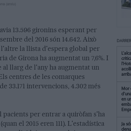
ona (arxiu)
avia 13.596 gironins esperant per
esembre del 2016 són 14.642. Això
DARRER
l'altre la llista d'espera global per
L'alc
ària de Girona ha augmentat un 7,6%. I
criti
l’Hot
 al llarg de l'any ha augmentat un
acoll
arrib
. Els centres de les comarques
 de 33.171 intervencions, 4.302 més
Mor 
d’un
en u
emba
Empu
 pacients per entrar a quiròfan s'ha
(quan el 2015 eren 111). L'estadística
Ja só
denu