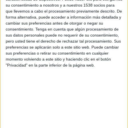
relacionada amb aquest tema juntament amb
su consentimiento a nosotros y a nuestros 1538 socios para
un model de reclamació que poden descarregar
que llevemos a cabo el procesamiento previamente descrito. De
forma alternativa, puede acceder a información más detallada y
i utilitzar les persones consumidores per tal
cambiar sus preferencias antes de otorgar o negar su
d’iniciar el procediment de reclamació.
consentimiento.
Tenga en cuenta que algún procesamiento de
sus datos personales puede no requerir de su consentimiento,
pero usted tiene el derecho de rechazar tal procesamiento. Sus
Imprimir
Envia
PDF
preferencias se aplicarán solo a este sitio web. Puede cambiar
a
sus preferencias o retirar su consentimiento en cualquier
un
momento volviendo a este sitio y haciendo clic en el botón
amic
"Privacidad" en la parte inferior de la página web.
ETIQUETES
clàusules abusives
clàusules terra
Consell Comarcal de la Selva