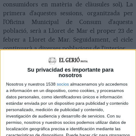
consumidors en matèria de clàusules sol). La
primera d’aquestes sessions, organitzada per
l’Oficina Municipal de Consum d’aquesta
població, serà a Lloret de Mar el proper 23 de
febrer a Lloret de Mar. Seguidament, el cicle
continuarà a diverses poblacions de l’interior.
El conseller del Servei Públic de Consum, Martí
Nogué, ha explicat que, a més d’aquestes
Su privacidad es importante para
nosotros
xerrades que s’han programat, des de l’Oficina
Nosotros y nuestros 1538
socios
almacenamos y/o accedemos
Comarcal de Consum també s’atendrà a totes
a información en un dispositivo, como cookies, y procesamos
les persones que necessitin qualsevol tipus
datos personales, como identificadores únicos e información
d’assessorament al respecte sobre les clàusules
estándar enviada por un dispositivo para publicidad y contenido
personalizado, medición de publicidad y contenido,
sol. En aquest sentit, Martí ha ja avançat que al
investigación de audiencia y desarrollo de servicios.
Con su
web del Consell s’ha publicat un espai on hi
permiso, nosotros y nuestros socios podemos utilizar datos de
localización geográfica precisa e identificación mediante las
trobaran tota la informació i documentació
características de dispositivos. Puede hacer clic para otorgarnos