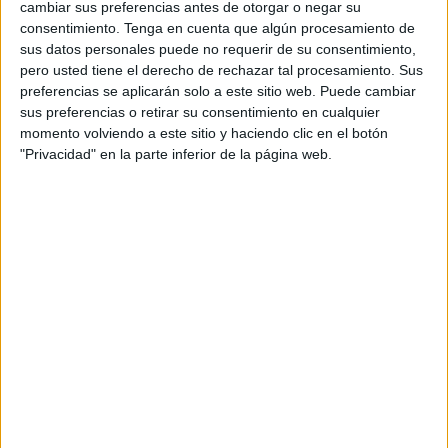
cambiar sus preferencias antes de otorgar o negar su
consentimiento.
Tenga en cuenta que algún procesamiento de
sus datos personales puede no requerir de su consentimiento,
pero usted tiene el derecho de rechazar tal procesamiento. Sus
preferencias se aplicarán solo a este sitio web. Puede cambiar
sus preferencias o retirar su consentimiento en cualquier
momento volviendo a este sitio y haciendo clic en el botón
NOTÍCIES MÉS LLEGIDES
"Privacidad" en la parte inferior de la página web.
Mor el conductor d’una moto d’aigua
en un xoc amb una embarcació a
Empuriabrava
L'alcalde de Figueres critica l’oferta de
l’Hotel Travé per acollir immigrants
arribats a Ceuta
Ja són 90 els denunciants de l'agència
de viatges de l'Escala investigada per
estafa