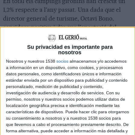
En total els càmpings gironins han crescut un
1,2% respecte a l'any passat. Una dada que el
director general de turisme, Octavi Bono,
considera positiva i diu que l'aportació del
càmping és important i per això el Govern
"continuarà acompanyant" aquest sector.
Su privacidad es importante para
nosotros
Imprimir
Envia
PDF
Nosotros y nuestros 1538
socios
almacenamos y/o accedemos
a
a información en un dispositivo, como cookies, y procesamos
un
datos personales, como identificadores únicos e información
amic
estándar enviada por un dispositivo para publicidad y contenido
personalizado, medición de publicidad y contenido,
investigación de audiencia y desarrollo de servicios.
Con su
permiso, nosotros y nuestros socios podemos utilizar datos de
localización geográfica precisa e identificación mediante las
características de dispositivos. Puede hacer clic para otorgarnos
su consentimiento a nosotros y a nuestros 1538 socios para
que llevemos a cabo el procesamiento previamente descrito. De
forma alternativa, puede acceder a información más detallada y