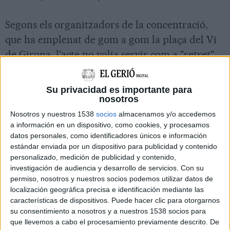
Segons els organitzadors de la concentració,
que ha emplenat de gom a gom la plaça del Vi
de Girona, l'acte no volia servir com a "retret"
per a cap de les dues formacions
independentistes (Junts pel Sí i la CUP). "Venim
Su privacidad es importante para
a fer més pressió perquè fins al dia 10 hi ha
nosotros
temps i que cal que es facin tots els esforços que
Nosotros y nuestros 1538
socios
almacenamos y/o accedemos
a información en un dispositivo, como cookies, y procesamos
calguin", ha assegurat la coordinadora. Entre
datos personales, como identificadores únicos e información
els assistents a la concentració s'ha pogut veure
estándar enviada por un dispositivo para publicidad y contenido
la diputada Elena Ribera, la regidora d'ERC-
personalizado, medición de publicidad y contenido,
investigación de audiencia y desarrollo de servicios.
Con su
MES a la ciutat de Girona, Maria Mercè Roca, el
permiso, nosotros y nuestros socios podemos utilizar datos de
regidor de la CUP a l'Ajuntament de Girona,
localización geográfica precisa e identificación mediante las
características de dispositivos. Puede hacer clic para otorgarnos
Lluc Salellas, o l'alcalde de Celrà, Dani Cornellà,
su consentimiento a nosotros y a nuestros 1538 socios para
que ha arribat uns minuts més tard.
que llevemos a cabo el procesamiento previamente descrito. De