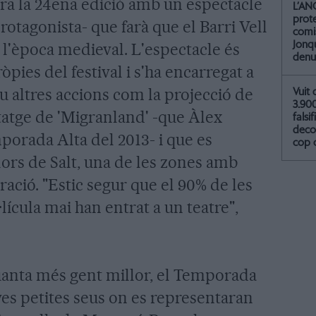
gura la 24ena edició amb un espectacle
L’AN
prot
rotagonista- que farà que el Barri Vell
comis
Jonq
n l'època medieval. L'espectacle és
denu
pies del festival i s'ha encarregat a
 altres accions com la projecció de
Vuit 
3.90
ntatge de 'Migranland' -que Àlex
falsif
deco
porada Alta del 2013- i que es
cop 
lors de Salt, una de les zones amb
ció. "Estic segur que el 90% de les
lícula mai han entrat a un teatre",
 quanta més gent millor, el Temporada
es petites seus on es representaran