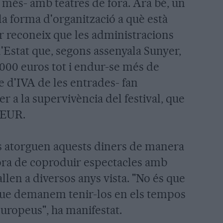
 més- amb teatres de fora. Ara bé, un
 la forma d'organització a què està
er reconeix que les administracions
l'Estat que, segons assenyala Sunyer,
.000 euros tot i endur-se més de
 d'IVA de les entrades- fan
 a la supervivència del festival, que
 MEUR.
els atorguen aquests diners de manera
'hora de coproduir espectacles amb
llen a diversos anys vista. "No és que
que demanem tenir-los en els tempos
europeus", ha manifestat.