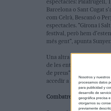
espectacles: Palafrugell, 
Barcelona o Sant Cugat s'a
com Celrà, Bescanó o Perp
espectacles. "Girona i Sal
festival, però hem d'esten
més gent", apunta Sunyer
Una altra de les eines per
de les entrades. Segons ex
de preus" per tal que el f
Nosotros y nuestro
accedir a la cultura.
procesamos datos per
para publicidad y co
desarrollo de servici
Combatre el "menyspreu" 
geográfica precisa e 
otorgarnos su conse
previamente descrito