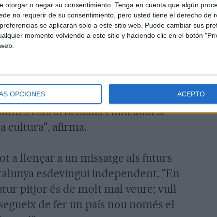
b el moment que travessa el món de la
e otorgar o negar su consentimiento.
Tenga en cuenta que algún proc
de no requerir de su consentimiento, pero usted tiene el derecho de r
està "menystinguda i menyspreada"
referencias se aplicarán solo a este sitio web. Puede cambiar sus pref
de la dreta perquè la veuen com una
alquier momento volviendo a este sitio y haciendo clic en el botón "Pri
 web.
" i, des de l'esquerra, perquè la
 de luxe". Per això, el director
 cultura s'ha d'entendre com un dels
i que s'ha d'equiparar a la sanitat o
ÁS OPCIONES
ACEPTO
només està articulada i funciona si
a cultura", afirma.
 tot a llençar a un missatge als futurs
talunya esdevingui independent. "En
utur pitjor és de molt mal veure; vull
nsegueix de fer un país nou només el