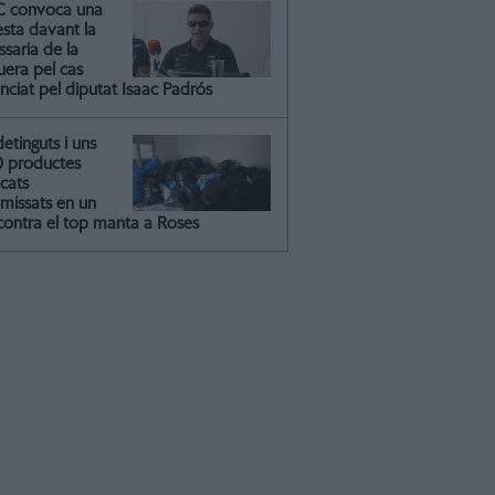
C convoca una
esta davant la
saria de la
uera pel cas
nciat pel diputat Isaac Padrós
detinguts i uns
0 productes
icats
missats en un
contra el top manta a Roses