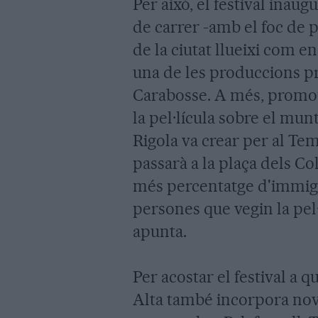
Per això, el festival inau
de carrer -amb el foc de p
de la ciutat llueixi com e
una de les produccions prò
Carabosse. A més, promou
la pel·lícula sobre el mu
Rigola va crear per al Tem
passarà a la plaça dels Co
més percentatge d'immigra
persones que vegin la pel·
apunta.
Per acostar el festival a
Alta també incorpora nov