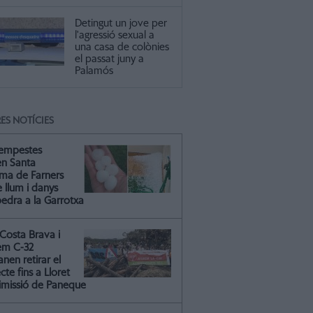
Detingut un jove per
l'agressió sexual a
una casa de colònies
el passat juny a
Palamós
ES NOTÍCIES
tempestes
en Santa
ma de Farners
 llum i danys
pedra a la Garrotxa
Costa Brava i
em C-32
nen retirar el
cte fins a Lloret
dimissió de Paneque