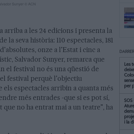
, Salvador Sunyer © ACN
 arriba a les 24 edicions i presenta la
la seva història: 110 espectacles, 181
d'absolutes, onze a l'Estat i cinc a
DARRER
tístic, Salvador Sunyer, remarca que
Les 
n el festival no és una qüestió de
deix
Colo
 festival perquè l'objectiu
sense
per 
e els espectacles arribin a quanta més
endre més entrades -que si es pot sí,
SOS 
nt que no ha entrat mai a un teatre", ha
Atur
dema
proje
i la 