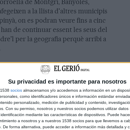
Torroella de Montgrí, Banyoles,
fegeixen a la llista d'altres municipis
inyà, on es podran veure fins a cinc
t han de continuar essent les seus del
dre'l per la geografia perquè arribi a
.
 aconseguir aquest objectiu és el preu
plica Sunyer, han aplicat el "ventall
Su privacidad es importante para nosotros
et econòmic no sigui un fre per
s 1538
socios
almacenamos y/o accedemos a información en un disposit
sonales, como identificadores únicos e información estándar enviada 
ntenido personalizado, medición de publicidad y contenido, investigaci
os.
Con su permiso, nosotros y nuestros socios podemos utilizar datos 
per la cultura
identificación mediante las características de dispositivos. Puede hacer
ntimiento a nosotros y a nuestros 1538 socios para que llevemos a ca
. De forma alternativa, puede acceder a información más detallada y 