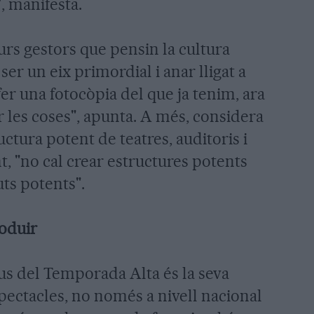
", manifesta.
urs gestors que pensin la cultura
ser un eix primordial i anar lligat a
 fer una fotocòpia del que ja tenim, ara
r les coses", apunta. A més, considera
ctura potent de teatres, auditoris i
nt, "no cal crear estructures potents
uts potents".
roduir
us del Temporada Alta és la seva
pectacles, no només a nivell nacional