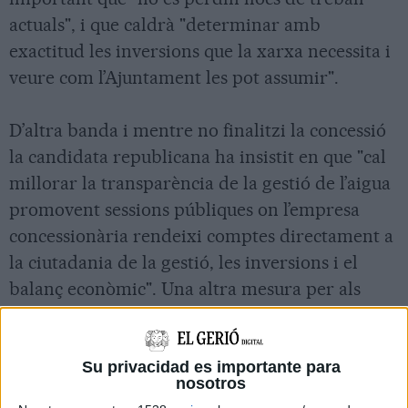
actuals", i que caldrà "determinar amb
exactitud les inversions que la xarxa necessita i
veure com l’Ajuntament les pot assumir".
D’altra banda i mentre no finalitzi la concessió
la candidata republicana ha insistit en que "cal
millorar la transparència de la gestió de l’aigua
promovent sessions públiques on l’empresa
concessionària rendeixi comptes directament a
la ciutadania de la gestió, les inversions i el
balanç econòmic". Una altra mesura per als
propers anys serà la de destinar més recursos a
la tarifa ecosocial de l’aigua.
Su privacidad es importante para
nosotros
Roca també s’ha mostrat crítica amb el cabal