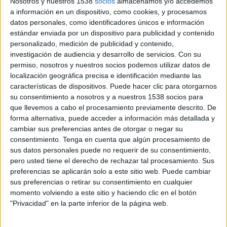
Nosotros y nuestros 1538
socios
almacenamos y/o accedemos
del riu Ter ja que se’n fa una sobreexplotació
a información en un dispositivo, como cookies, y procesamos
que malmet l’ecosistema fluvial. "Cal garantir el
datos personales, como identificadores únicos e información
estándar enviada por un dispositivo para publicidad y contenido
cabal ecològic del riu" ha dit l’alcadable
personalizado, medición de publicidad y contenido,
republicana que també creu que "s’hauria de
investigación de audiencia y desarrollo de servicios.
Con su
gestionar millor els espais naturals vinculats al
permiso, nosotros y nuestros socios podemos utilizar datos de
localización geográfica precisa e identificación mediante las
Ter al seu pas per la ciutat, i potenciar-ne
características de dispositivos. Puede hacer clic para otorgarnos
també els usos turístics i lúdics".
su consentimiento a nosotros y a nuestros 1538 socios para
que llevemos a cabo el procesamiento previamente descrito. De
forma alternativa, puede acceder a información más detallada y
Una altra mesura que ha proposat és fer dos
cambiar sus preferencias antes de otorgar o negar su
rebuts diferenciats pel servei d’escombraries i el
consentimiento.
Tenga en cuenta que algún procesamiento de
sus datos personales puede no requerir de su consentimiento,
d’aigua, "ja que el d'escombraries és molt més
pero usted tiene el derecho de rechazar tal procesamiento. Sus
car que el de l'aigua i així es veuria millor el
preferencias se aplicarán solo a este sitio web. Puede cambiar
cost de l’aigua i en facilitaria l'estalvi".
sus preferencias o retirar su consentimiento en cualquier
momento volviendo a este sitio y haciendo clic en el botón
"Privacidad" en la parte inferior de la página web.
Pel que fa a l’ús de l’aigua que es fa des de