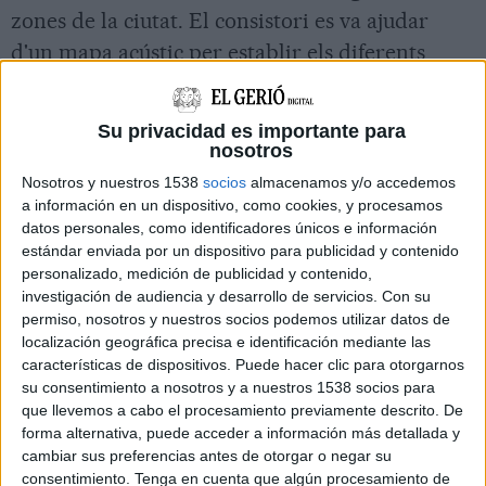
zones de la ciutat. El consistori es va ajudar
d'un mapa acústic per establir els diferents
horaris de tancament amb l'objectiu que allà on
les terrasses fessin més fressa -per les
Su privacidad es importante para
condicions de l'espai o el carrer- haguessin de
nosotros
tancar abans.
Nosotros y nuestros 1538
socios
almacenamos y/o accedemos
a información en un dispositivo, como cookies, y procesamos
datos personales, como identificadores únicos e información
Reducció significativa de les queixes
estándar enviada por un dispositivo para publicidad y contenido
personalizado, medición de publicidad y contenido,
investigación de audiencia y desarrollo de servicios.
Con su
Les dades sobre les queixes dels veïns
permiso, nosotros y nuestros socios podemos utilizar datos de
demostren que hi ha hagut un descens
localización geográfica precisa e identificación mediante las
continuat en els anys d'aplicació de l'ordenança.
características de dispositivos. Puede hacer clic para otorgarnos
su consentimiento a nosotros y a nuestros 1538 socios para
El 2012 l'ajuntament va rebre 72 queixes de
que llevemos a cabo el procesamiento previamente descrito. De
veïns per molèsties d'alguna de les terrasses de
forma alternativa, puede acceder a información más detallada y
cambiar sus preferencias antes de otorgar o negar su
la ciutat. El 2013 el nombre de queixes veïnals
consentimiento.
Tenga en cuenta que algún procesamiento de