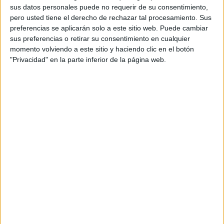
va caure fins a les 61 i durant l'any passat van
sus datos personales puede no requerir de su consentimiento,
arribar a 42. Això suposa que, des del 2012, el
pero usted tiene el derecho de rechazar tal procesamiento. Sus
preferencias se aplicarán solo a este sitio web. Puede cambiar
nombre de queixes per sorolls de terrasses ha
sus preferencias o retirar su consentimiento en cualquier
baixat un 73,8% i del 2013 al 2014 la reducció ha
momento volviendo a este sitio y haciendo clic en el botón
estat del 45,2%.
"Privacidad" en la parte inferior de la página web.
La regidora d'Ocupació i Empresa, Marta
Madrenas, destaca que han fet moltes trobades
entre el sector de la restauració i l'oci i els veïns
per aconseguir millorar la convivència i reduir
les queixes per molèsties. "Estem tendint a la
pacificació, crec que hem consolidat un bon
funcionament gràcies també al sector de
l'hostaleria que cada cop es responsabilitza més
i evita molestar els veïns", ha destacat la
regidora.