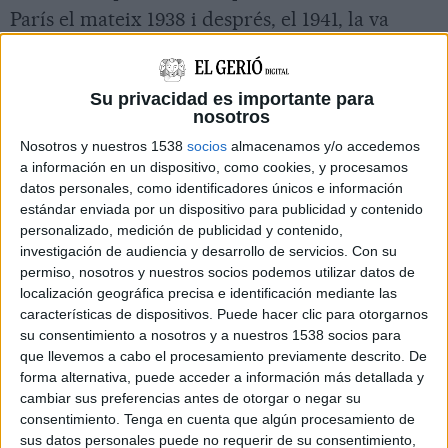
París el mateix 1938 i després, el 1941, la va
comprar el col·leccionista i mecenes de Dalí,
Edward James, que la va donar al Museu of
Su privacidad es importante para
Modern Art (MOMA) de Nova York. Allà s'hi va
nosotros
estar fins als anys 70, quan es va subhastar i va
Nosotros y nuestros 1538
socios
almacenamos y/o accedemos
anar a parar a mans del col·leccionista privat
a información en un dispositivo, como cookies, y procesamos
datos personales, como identificadores únicos e información
que, precisament, l'ha venut ara a la fundació.
estándar enviada por un dispositivo para publicidad y contenido
Per exprés desig del col·leccionista, no ha
personalizado, medición de publicidad y contenido,
transcendit ni el seu nom ni l'import de la
investigación de audiencia y desarrollo de servicios.
Con su
permiso, nosotros y nuestros socios podemos utilizar datos de
compra.
localización geográfica precisa e identificación mediante las
características de dispositivos. Puede hacer clic para otorgarnos
En l'època que Dalí va pintar el quadre, l'artista
su consentimiento a nosotros y a nuestros 1538 socios para
que llevemos a cabo el procesamiento previamente descrito. De
i la seva musa, Gala, alternaven les estades a
forma alternativa, puede acceder a información más detallada y
Port-lligat amb visites a cases d'amics arreu
cambiar sus preferencias antes de otorgar o negar su
consentimiento.
Tenga en cuenta que algún procesamiento de
d'Europa. Va ser en una d'aquestes visites que el
sus datos personales puede no requerir de su consentimiento,