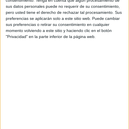
consentimiento.
Tenga en cuenta que algún procesamiento de
de Farners sense llum i danys per
sus datos personales puede no requerir de su consentimiento,
pedra a la Garrotxa
pero usted tiene el derecho de rechazar tal procesamiento. Sus
preferencias se aplicarán solo a este sitio web. Puede cambiar
sus preferencias o retirar su consentimiento en cualquier
Detingut a Girona per masturbar-se
momento volviendo a este sitio y haciendo clic en el botón
davant d’un grup de nens d’un casal
"Privacidad" en la parte inferior de la página web.
d’estiu
Marc Puigtió renuncia a ser alcaldable
d’ERC a Girona després dels àudios
filtrats
Detingut un jove per l'agressió sexual a
una casa de colònies el passat juny a
Palamós
DARRERES NOTÍCIES