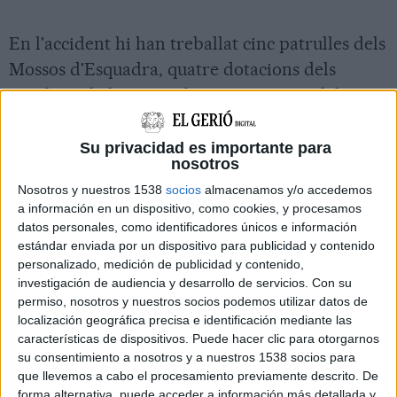
En l'accident hi han treballat cinc patrulles dels
Mossos d'Esquadra, quatre dotacions dels
Bombers de la Generalitat i una unitat del
Sistema d'Emergències Mèdiques (SEM). Pel que
fa a l'afectació viària, en aquests moments hi ha
Su privacidad es importante para
nosotros
un carril restringit de l'autopista en sentit sud i
Nosotros y nuestros 1538
socios
almacenamos y/o accedemos
es registren retencions a l'A-9 a França.
a información en un dispositivo, como cookies, y procesamos
datos personales, como identificadores únicos e información
Imprimir
Envia
PDF
estándar enviada por un dispositivo para publicidad y contenido
a
personalizado, medición de publicidad y contenido,
un
investigación de audiencia y desarrollo de servicios.
Con su
amic
permiso, nosotros y nuestros socios podemos utilizar datos de
localización geográfica precisa e identificación mediante las
características de dispositivos. Puede hacer clic para otorgarnos
su consentimiento a nosotros y a nuestros 1538 socios para
que llevemos a cabo el procesamiento previamente descrito. De
forma alternativa, puede acceder a información más detallada y