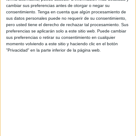
cambiar sus preferencias antes de otorgar o negar su
consentimiento.
Tenga en cuenta que algún procesamiento de
sus datos personales puede no requerir de su consentimiento,
pero usted tiene el derecho de rechazar tal procesamiento. Sus
preferencias se aplicarán solo a este sitio web. Puede cambiar
sus preferencias o retirar su consentimiento en cualquier
momento volviendo a este sitio y haciendo clic en el botón
"Privacidad" en la parte inferior de la página web.
NOTÍCIES MÉS LLEGIDES
SOS Costa Brava recorre la llicència del
Festival de Cap Roig i en demana la
nul·litat
Detingut un home a l’Estartit després
de robar un mòbil durant el mercat
setmanal