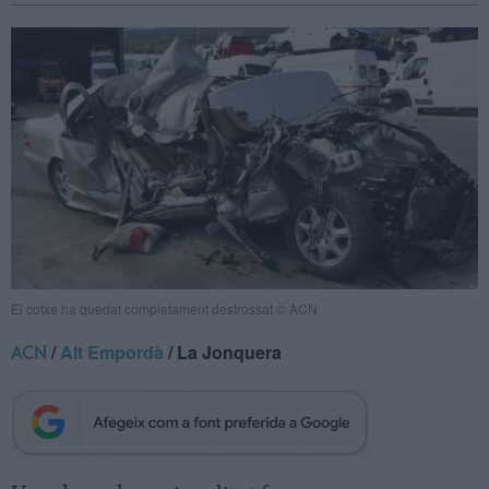
El cotxe ha quedat completament destrossat © ACN
/
Alt Empordà
/ La Jonquera
ACN