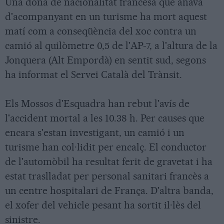
Una dona de nacionalitat francesa que anava
d'acompanyant en un turisme ha mort aquest
matí com a conseqüència del xoc contra un
camió al quilòmetre 0,5 de l'AP-7, a l'altura de la
Jonquera (Alt Empordà) en sentit sud, segons
ha informat el Servei Català del Trànsit.
Els Mossos d'Esquadra han rebut l'avís de
l'accident mortal a les 10.38 h. Per causes que
encara s'estan investigant, un camió i un
turisme han col·lidit per encalç. El conductor
de l'automòbil ha resultat ferit de gravetat i ha
estat traslladat per personal sanitari francès a
un centre hospitalari de França. D'altra banda,
el xofer del vehicle pesant ha sortit il·lès del
sinistre.