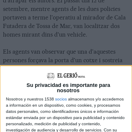
d'atrapar els autors. El passat dia 12 de
setembre, mentre agents de les dues policies
portaven a terme l'operatiu al mirador de Cala
Futadera de Tossa de Mar, van localitzar dos
homes mirant dins d'un vehicle.
Els agents van observar que una d'aquestes
persones forçava la porta d'un cotxe i sostreia
uns altaveus. A continuació, els dos homes van
voler marxar amb un vehicle.
Su privacidad es importante para
nosotros
En aquest moment agents dels mossos van
Nosotros y nuestros 1538
socios
almacenamos y/o accedemos
interceptar el cotxe i van identificar als dos
a información en un dispositivo, como cookies, y procesamos
ocupants. Simultàniament, agents de la policia
datos personales, como identificadores únicos e información
estándar enviada por un dispositivo para publicidad y contenido
local van comprovar que a la mateixa zona hi
personalizado, medición de publicidad y contenido,
havia quatre vehicles forçats.
investigación de audiencia y desarrollo de servicios.
Con su