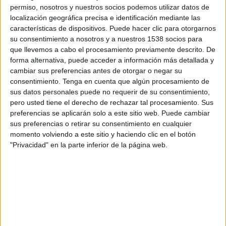
permiso, nosotros y nuestros socios podemos utilizar datos de
localización geográfica precisa e identificación mediante las
A l'interior del cotxe dels delinqüents es van
características de dispositivos. Puede hacer clic para otorgarnos
trobar dos tornavisos, unes alicates i quatre
su consentimiento a nosotros y a nuestros 1538 socios para
que llevemos a cabo el procesamiento previamente descrito. De
guants de plàstic, que els lladres utilitzarien per
forma alternativa, puede acceder a información más detallada y
forçar els vehicles. A més, els agents hi van
cambiar sus preferencias antes de otorgar o negar su
trobar cinc telèfons mòbils, una tablet, uns
consentimiento.
Tenga en cuenta que algún procesamiento de
sus datos personales puede no requerir de su consentimiento,
altaveus i dues motxilles que constaven com a
pero usted tiene el derecho de rechazar tal procesamiento. Sus
sostrets.
preferencias se aplicarán solo a este sitio web. Puede cambiar
sus preferencias o retirar su consentimiento en cualquier
momento volviendo a este sitio y haciendo clic en el botón
Per aquest motiu, els policies van detenir les
"Privacidad" en la parte inferior de la página web.
dues persones com a presumptes autores
d'aquests quatre robatoris. Els detinguts són
dos homes de nacionalitat espanyola i
romanesa, de 61 i 27 anys.